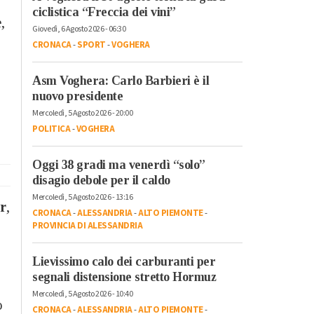
ciclistica “Freccia dei vini”
,
Giovedì, 6 Agosto 2026 - 06:30
CRONACA
-
SPORT
-
VOGHERA
Asm Voghera: Carlo Barbieri è il
nuovo presidente
Mercoledì, 5 Agosto 2026 - 20:00
POLITICA
-
VOGHERA
Oggi 38 gradi ma venerdì “solo”
disagio debole per il caldo
Mercoledì, 5 Agosto 2026 - 13:16
er
,
CRONACA
-
ALESSANDRIA
-
ALTO PIEMONTE
-
PROVINCIA DI ALESSANDRIA
Lievissimo calo dei carburanti per
segnali distensione stretto Hormuz
Mercoledì, 5 Agosto 2026 - 10:40
o
CRONACA
-
ALESSANDRIA
-
ALTO PIEMONTE
-