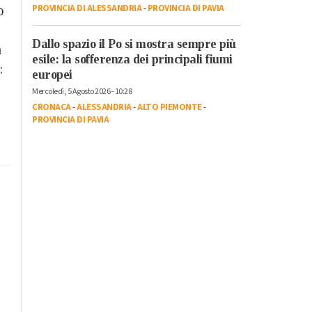
PROVINCIA DI ALESSANDRIA
-
PROVINCIA DI PAVIA
o
Dallo spazio il Po si mostra sempre più
a
esile: la sofferenza dei principali fiumi
:
europei
Mercoledì, 5 Agosto 2026 - 10:28
CRONACA
-
ALESSANDRIA
-
ALTO PIEMONTE
-
PROVINCIA DI PAVIA