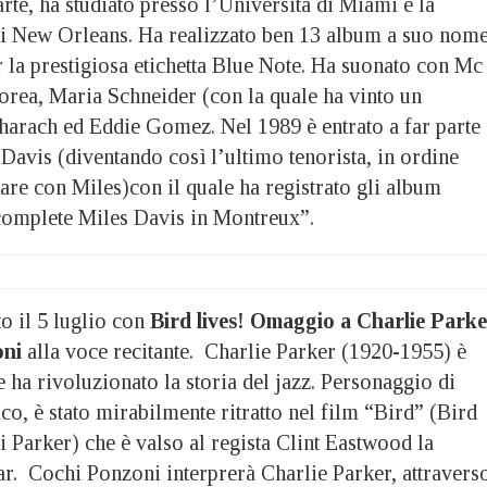
arte, ha studiato presso l’Università di Miami e la
i New Orleans. Ha realizzato ben 13 album a suo nome
 la prestigiosa etichetta Blue Note. Ha suonato con Mc
rea, Maria Schneider (con la quale ha vinto un
rach ed Eddie Gomez. Nel 1989 è entrato a far parte
Davis (diventando così l’ultimo tenorista, in ordine
are con Miles)con il quale ha registrato gli album
omplete Miles Davis in Montreux”.
 il 5 luglio con
Bird lives! Omaggio a Charlie Park
oni
alla voce recitante. Charlie Parker (1920-1955) è
he ha rivoluzionato la storia del jazz. Personaggio di
ico, è stato mirabilmente ritratto nel film “Bird” (Bird
 Parker) che è valso al regista Clint Eastwood la
ar. Cochi Ponzoni interprerà Charlie Parker, attravers