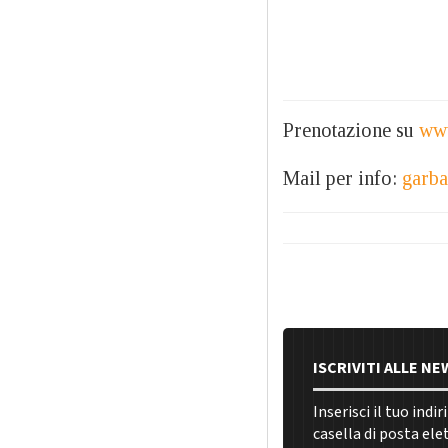
Prenotazione su
www
Mail per info:
garb
ISCRIVITI ALLE N
Inserisci il tuo indi
casella di posta ele