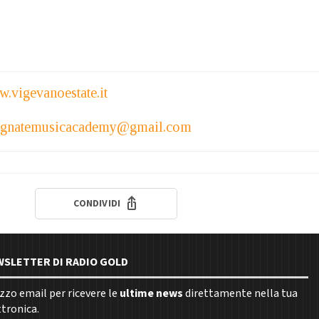
.vigevanoestate.it
agnatemusicacademy@gmail.com
CONDIVIDI
EWSLETTER DI RADIO GOLD
rizzo email per ricevere le
ultime news
direttamente nella tua
ttronica.