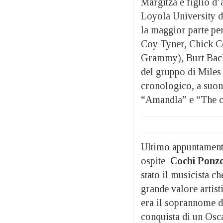
Margitza è figlio d’
Loyola University d
la maggior parte per
Coy Tyner, Chick Co
Grammy), Burt Bacha
del gruppo di Miles 
cronologico, a suon
“Amandla” e “The c
Ultimo appuntamento
ospite
Cochi Ponz
stato il musicista c
grande valore artist
era il soprannome di
conquista di un Osc