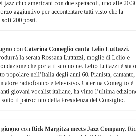
ei jazz club americani con due spettacoli, uno alle 20.3
forzo aggiuntivo per accontentare tutti visto che la
 soli 200 posti.
ugno
con
Caterina Comeglio canta Lelio Luttazzi
.
rodurrà la serata Rossana Luttazzi, moglie di Lelio e
fondazione che porta il suo nome. Lelio Luttazzi è stat
 popolare nell’Italia degli anni 60. Pianista, cantante,
sentatore radiofonico e televisivo. Caterina Comeglio è
anti giovani vocalist italiane, ha vinto l’ultima edizion
 sotto il patrocinio della Presidenza del Consiglio.
 giugno
con
Rick Margitza meets Jazz Company
. Ri