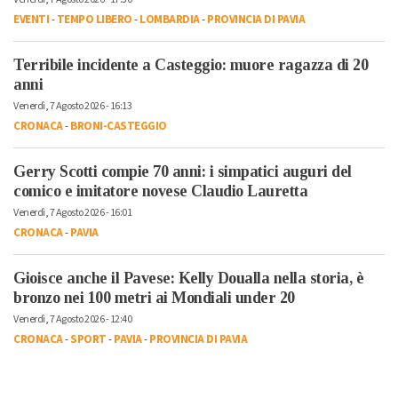
EVENTI
-
TEMPO LIBERO
-
LOMBARDIA
-
PROVINCIA DI PAVIA
Terribile incidente a Casteggio: muore ragazza di 20
anni
Venerdì, 7 Agosto 2026 - 16:13
CRONACA
-
BRONI-CASTEGGIO
Gerry Scotti compie 70 anni: i simpatici auguri del
comico e imitatore novese Claudio Lauretta
Venerdì, 7 Agosto 2026 - 16:01
CRONACA
-
PAVIA
Gioisce anche il Pavese: Kelly Doualla nella storia, è
bronzo nei 100 metri ai Mondiali under 20
Venerdì, 7 Agosto 2026 - 12:40
CRONACA
-
SPORT
-
PAVIA
-
PROVINCIA DI PAVIA