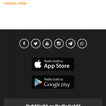
CRONACA
-
PAVIA