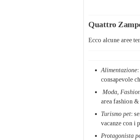
Quattro Zampe
Ecco alcune aree te
Alimentazione
:
consapevole che
Moda, Fashion
area fashion & l
Turismo pet
: s
vacanze con i 
Protagonista p