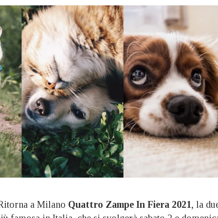
itorna a Milano
Quattro Zampe In Fiera 2021
, la du
più famosa in Italia, che si svolgerà sabato 2 e domenic