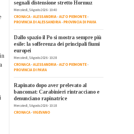
segnali distensione stretto Hormuz
Mercoledì, 5 Agosto 2026 - 10:40
e
CRONACA
-
ALESSANDRIA
-
ALTO PIEMONTE
-
PROVINCIA DI ALESSANDRIA
-
PROVINCIA DI PAVIA
Dallo spazio il Po si mostra sempre più
esile: la sofferenza dei principali fiumi
europei
in
Mercoledì, 5 Agosto 2026 - 10:28
a
CRONACA
-
ALESSANDRIA
-
ALTO PIEMONTE
-
PROVINCIA DI PAVIA
Rapinato dopo aver prelevato al
bancomat: Carabinieri rintracciano e
i
denunciano rapinatrice
Mercoledì, 5 Agosto 2026 - 10:18
CRONACA
-
VIGEVANO