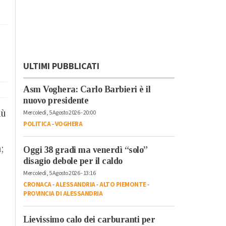
ULTIMI PUBBLICATI
Asm Voghera: Carlo Barbieri è il
nuovo presidente
iù
Mercoledì, 5 Agosto 2026 - 20:00
POLITICA
-
VOGHERA
;
Oggi 38 gradi ma venerdì “solo”
disagio debole per il caldo
Mercoledì, 5 Agosto 2026 - 13:16
CRONACA
-
ALESSANDRIA
-
ALTO PIEMONTE
-
PROVINCIA DI ALESSANDRIA
Lievissimo calo dei carburanti per