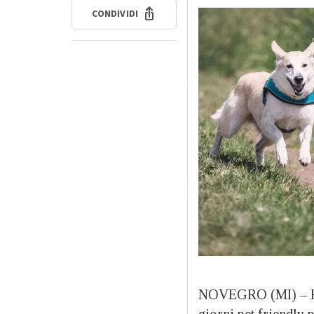
CONDIVIDI
NOVEGRO (MI) – R
giorni pet friendly 