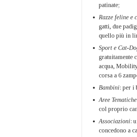
patinate;
Razze feline e 
gatti, due padig
quello più in li
Sport e Cat-Dog
gratuitamente 
acqua, Mobility
corsa a 6 zamp
Bambini
: per i
Aree Tematiche
col proprio can
Associazioni
: 
concedono a can