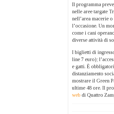
Il programma preved
nelle aree targate T
nell’area macerie o l
l’occasione. Un mom
come i cani operano
diverse attività di s
I biglietti di ingre
line 7 euro); l’acce
e gatti. È obbligato
distanziamento socia
mostrare il Green Pa
ultime 48 ore. Il p
web
di Quattro Zamp