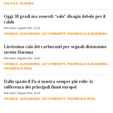
POLITICA
-
VOGHERA
Oggi 38 gradi ma venerdì “solo” disagio debole per il
caldo
Mercoledì, 5 Agosto 2026 - 13:16
CRONACA
-
ALESSANDRIA
-
ALTO PIEMONTE
-
PROVINCIA DI ALESSANDRIA
Lievissimo calo dei carburanti per segnali distensione
stretto Hormuz
Mercoledì, 5 Agosto 2026 - 10:40
CRONACA
-
ALESSANDRIA
-
ALTO PIEMONTE
-
PROVINCIA DI ALESSANDRIA
-
PROVINCIA DI PAVIA
Dallo spazio il Po si mostra sempre più esile: la
sofferenza dei principali fiumi europei
Mercoledì, 5 Agosto 2026 - 10:28
CRONACA
-
ALESSANDRIA
-
ALTO PIEMONTE
-
PROVINCIA DI PAVIA