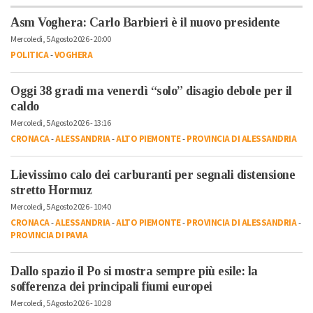
Asm Voghera: Carlo Barbieri è il nuovo presidente
Mercoledì, 5 Agosto 2026 - 20:00
POLITICA
-
VOGHERA
Oggi 38 gradi ma venerdì “solo” disagio debole per il
caldo
Mercoledì, 5 Agosto 2026 - 13:16
CRONACA
-
ALESSANDRIA
-
ALTO PIEMONTE
-
PROVINCIA DI ALESSANDRIA
Lievissimo calo dei carburanti per segnali distensione
stretto Hormuz
Mercoledì, 5 Agosto 2026 - 10:40
CRONACA
-
ALESSANDRIA
-
ALTO PIEMONTE
-
PROVINCIA DI ALESSANDRIA
-
PROVINCIA DI PAVIA
Dallo spazio il Po si mostra sempre più esile: la
sofferenza dei principali fiumi europei
Mercoledì, 5 Agosto 2026 - 10:28