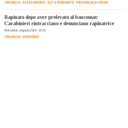
CRONACA
-
ALESSANDRIA
-
ALTO PIEMONTE
-
PROVINCIA DI PAVIA
Rapinato dopo aver prelevato al bancomat:
Carabinieri rintracciano e denunciano rapinatrice
Mercoledì, 5 Agosto 2026 - 10:18
CRONACA
-
VIGEVANO