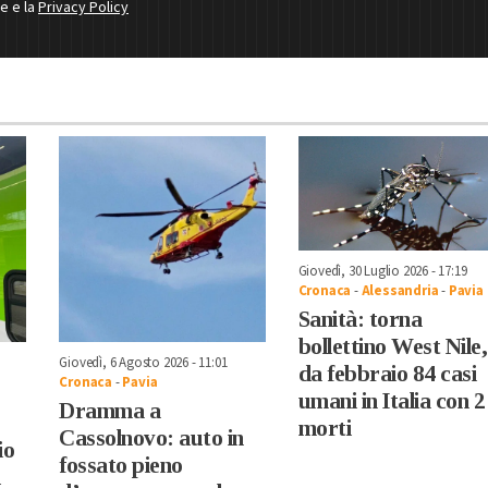
ne e la
Privacy Policy
Giovedì, 30 Luglio 2026 - 17:19
Cronaca
-
Alessandria
-
Pavia
Sanità: torna
bollettino West Nile,
Giovedì, 6 Agosto 2026 - 11:01
da febbraio 84 casi
Cronaca
-
Pavia
umani in Italia con 2
Dramma a
morti
Cassolnovo: auto in
io
fossato pieno
d