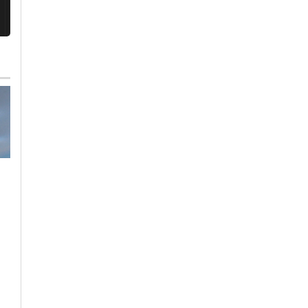
Martedì, 28 Luglio 2026 - 18:14
Giovedì, 30 Luglio 2026 - 05:30
Cronaca
-
Pavia
Cronaca
-
Pavia
Pavia investe sul
Scavi dell’Università
Cimitero
di Pavia rispondono
Monumentale: quasi
al dubbio
un milione di euro pe