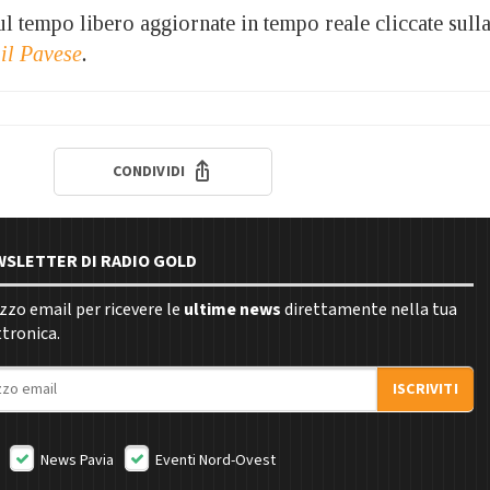
 sul tempo libero aggiornate in tempo reale cliccate sull
 il Pavese
.
CONDIVIDI
EWSLETTER DI RADIO GOLD
rizzo email per ricevere le
ultime news
direttamente nella tua
ttronica.
ISCRIVITI
News Pavia
Eventi Nord-Ovest