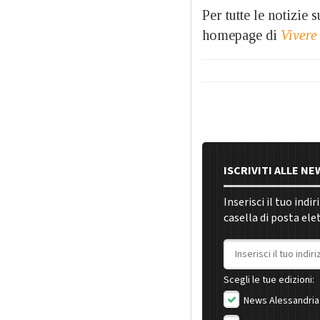
Per tutte le notizie
homepage di
Vivere
ISCRIVITI ALLE N
Inserisci il tuo indi
casella di posta ele
Indirizzo email
Scegli le tue edizioni:
News Alessandria