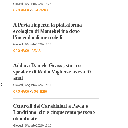
Giovedì, 6 Agosto 2026 - 19:24
CRONACA
-
VIGEVANO
A Pavia riaperta la piattaforma
ecologica di Montebellino dopo
l’incendio di mercoledì
Giovedì, 6 Agosto 2026 - 15:24
CRONACA
-
PAVIA
a
Addio a Daniele Grassi, storico
speaker di Radio Voghera: aveva 67
anni
a:
Giovedì, 6 Agosto 2026 - 14:41
CRONACA
-
VOGHERA
Controlli dei Carabinieri a Pavia e
Landriano: oltre cinquecento persone
identificate
Giovedì, 6 Agosto 2026 - 12:10