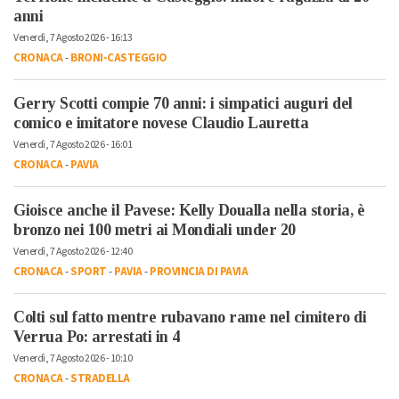
anni
Venerdì, 7 Agosto 2026 - 16:13
CRONACA
-
BRONI-CASTEGGIO
Gerry Scotti compie 70 anni: i simpatici auguri del
comico e imitatore novese Claudio Lauretta
Venerdì, 7 Agosto 2026 - 16:01
CRONACA
-
PAVIA
Gioisce anche il Pavese: Kelly Doualla nella storia, è
bronzo nei 100 metri ai Mondiali under 20
Venerdì, 7 Agosto 2026 - 12:40
CRONACA
-
SPORT
-
PAVIA
-
PROVINCIA DI PAVIA
Colti sul fatto mentre rubavano rame nel cimitero di
Verrua Po: arrestati in 4
Venerdì, 7 Agosto 2026 - 10:10
CRONACA
-
STRADELLA