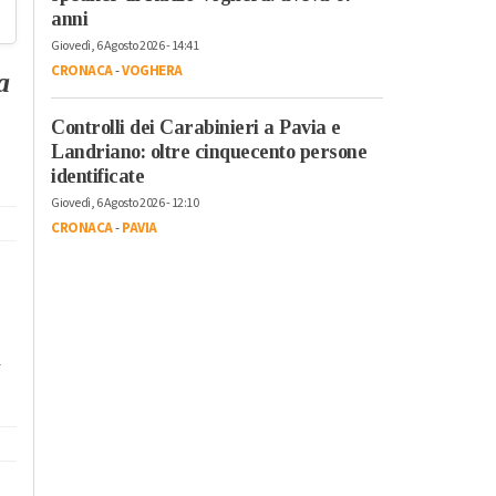
anni
Giovedì, 6 Agosto 2026 - 14:41
CRONACA
-
VOGHERA
ia
Controlli dei Carabinieri a Pavia e
Landriano: oltre cinquecento persone
identificate
Giovedì, 6 Agosto 2026 - 12:10
CRONACA
-
PAVIA
a