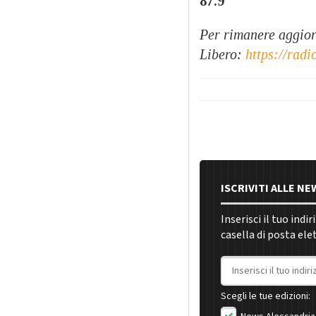
87.9
Per rimanere aggiorn
Libero:
https://radi
ISCRIVITI ALLE N
Inserisci il tuo indi
casella di posta ele
Indirizzo email
Scegli le tue edizioni: