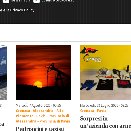
News Pavia
Eventi Nord-Ovest
ne e la
Privacy Policy
3
Martedì, 4 Agosto 2026 - 05:55
Mercoledì, 29 Luglio 2026 - 09:27
-
Cronaca
-
Alessandria
-
Alto
Cronaca
-
Pavia
Piemonte
-
Pavia
-
Provincia di
Sorpresi in
Alessandria
-
Provincia di Pavia
ca
un’azienda con arne
Padroncini e taxisti