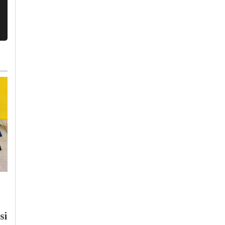
Giovedì, 30 Luglio 2026 - 05:30
Venerdì, 31 Luglio 2026 - 17:00
Cronaca
-
Pavia
Tempo Libero
-
Broni-
Casteggio
-
Pavia
-
Provincia di
Scavi dell’Università
Pavia
si
di Pavia rispondono
Cosa fare in