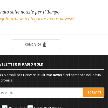
ato sulle notizie per il Tempo
ogold.it/news/categoria/vivere-pavese/
CONDIVIDI
EWSLETTER DI RADIO GOLD
rizzo email per ricevere le
ultime news
direttamente nella tua
ttronica.
ISCRIVITI