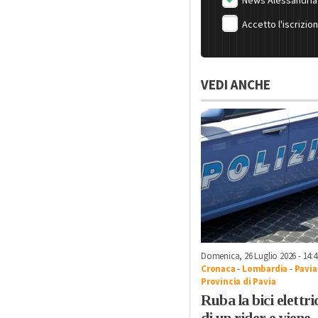
News Alessandria
Accetto l'iscrizio
VEDI ANCHE
Domenica, 26 Luglio 2026 - 14:4
Cronaca
-
Lombardia
-
Pavia
Provincia di Pavia
Ruba la bici elettri