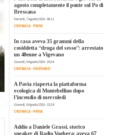
agosto completamente il ponte sul Po di
Bressana
Venerdì, 7 Agosto 2026 - 06:11
CRONACA
-
PAVIA
In casa aveva 35 grammi della
cosiddetta “droga del sesso”: arrestato
un 48enne a Vigevano
Giovedì, 6 Agosto 2026 - 19:24
CRONACA
-
VIGEVANO
A Pavia riaperta la piattaforma
ecologica di Montebellino dopo
l’incendio di mercoledì
Giovedì, 6 Agosto 2026 - 15:24
CRONACA
-
PAVIA
Addio a Daniele Grassi, storico
speaker di Radio Voghera: aveva 67