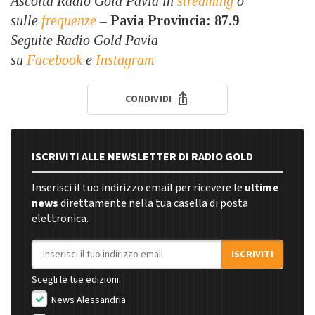
Ascolta Radio Gold Pavia in
streaming
o
sulle
frequenze
–
Pavia Provincia: 87.9
Seguite Radio Gold Pavia
su
Facebook
e
Instagram
CONDIVIDI
ISCRIVITI ALLE NEWSLETTER DI RADIO GOLD
Inserisci il tuo indirizzo email per ricevere le
ultime
news
direttamente nella tua casella di posta
elettronica.
Indirizzo email
ISCRIVITI
Scegli le tue edizioni:
News Alessandria