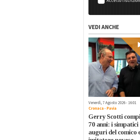
Accetto l'iscrizio
VEDI ANCHE
Venerdì, 7 Agosto 2026 - 16:01
Cronaca
-
Pavia
Gerry Scotti comp
70 anni: i simpatici
auguri del comico 
imitatore novese