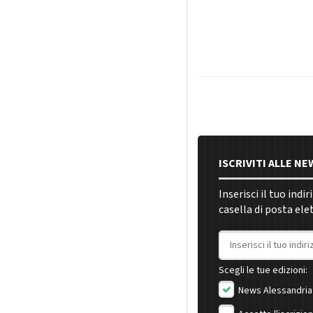
ISCRIVITI ALLE N
Inserisci il tuo indi
casella di posta ele
Indirizzo email
Scegli le tue edizioni:
News Alessandria