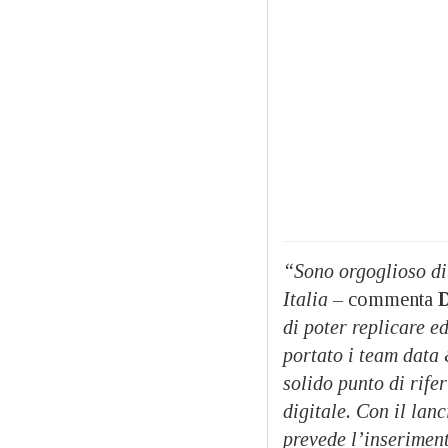
“Sono orgoglioso di 
Italia –
commenta
D
di poter replicare e
portato i team data 
solido punto di rife
digitale. Con il lan
prevede l’inserimento