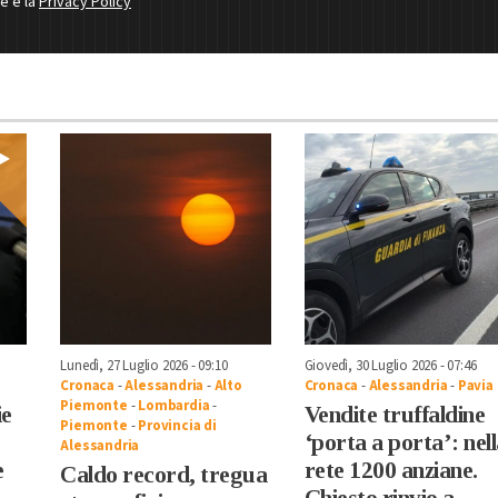
ne e la
Privacy Policy
Lunedì, 27 Luglio 2026 - 09:10
Giovedì, 30 Luglio 2026 - 07:46
Cronaca
-
Alessandria
-
Alto
Cronaca
-
Alessandria
-
Pavia
Piemonte
-
Lombardia
-
ie
Vendite truffaldine
Piemonte
-
Provincia di
‘porta a porta’: nel
Alessandria
e
rete 1200 anziane.
Caldo record, tregua
Chiesto rinvio a