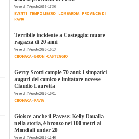
Venerdì, 7 Agosto 2026 - 17:30
EVENTI
-
TEMPO LIBERO
-
LOMBARDIA
-
PROVINCIA DI
PAVIA
n
Terribile incidente a Casteggio: muore
ragazza di 20 anni
Venerdì, 7 Agosto 2026 - 16:13
CRONACA
-
BRONI-CASTEGGIO
Gerry Scotti compie 70 anni: i simpatici
auguri del comico e imitatore novese
Claudio Lauretta
Venerdì, 7 Agosto 2026 - 16:01
CRONACA
-
PAVIA
Gioisce anche il Pavese: Kelly Doualla
nella storia, è bronzo nei 100 metri ai
Mondiali under 20
a
Venerdì, 7 Agosto 2026 - 12:40