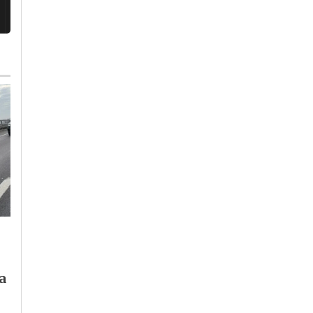
Venerdì, 31 Luglio 2026 - 17:00
Venerdì, 7 Agosto 2026 - 17:30
Tempo Libero
-
Broni-
Eventi
-
Tempo Libero
-
Casteggio
-
Pavia
-
Provincia di
Lombardia
-
Provincia di Pavia
Pavia
Cosa fare sabato 8 e
la
Cosa fare in
domenica 9 agosto
provincia di Pavia
2026 in provincia di