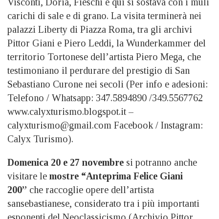
Visconti, Doria, Fieschi e qui si sostava con i muli
carichi di sale e di grano. La visita terminerà nei
palazzi Liberty di Piazza Roma, tra gli archivi
Pittor Giani e Piero Leddi, la Wunderkammer del
territorio Tortonese dell’artista Piero Mega, che
testimoniano il perdurare del prestigio di San
Sebastiano Curone nei secoli (Per info e adesioni:
Telefono / Whatsapp: 347.5894890 /349.5567762
www.calyxturismo.blogspot.it –
calyxturismo@gmail.com Facebook / Instagram:
Calyx Turismo).
Domenica 20 e 27 novembre
si potranno anche
visitare le
mostre “Anteprima Felice Giani
200”
che raccoglie opere dell’artista
sansebastianese, considerato tra i più importanti
esponenti del Neoclassicismo (Archivio Pittor