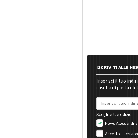
ISCRIVITI ALLE N
Inserisci il tuo indi
casella di posta ele
Indirizzo email
Scegli le tue edizioni:
News Alessandria
Accetto l'iscrizio