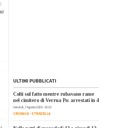
:
ga
a
ULTIMI PUBBLICATI
Colti sul fatto mentre rubavano rame
nel cimitero di Verrua Po: arrestati in 4
Venerdì, 7 Agosto 2026 - 10:10
CRONACA
-
STRADELLA
a: