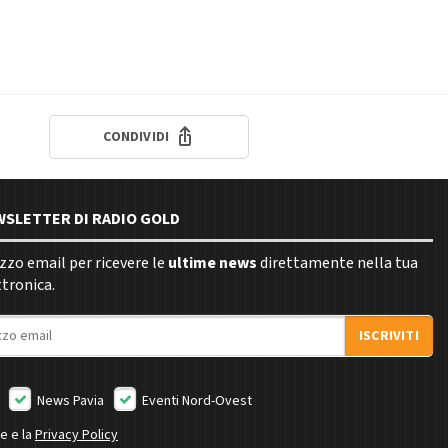
CONDIVIDI
EWSLETTER DI RADIO GOLD
rizzo email per ricevere le
ultime news
direttamente nella tua
ttronica.
ISCRIVITI
News Pavia
Eventi Nord-Ovest
ne e la
Privacy Policy