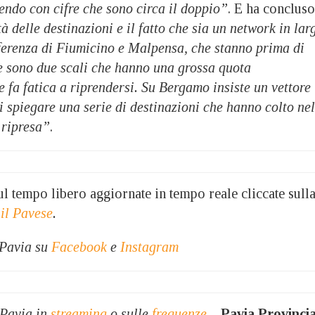
dendo con cifre che sono circa il doppio”
. E ha concluso
à delle destinazioni e il fatto che sia un network in lar
fferenza di Fiumicino e Malpensa, che stanno prima di
 e sono due scali che hanno una grossa quota
e fa fatica a riprendersi. Su Bergamo insiste un vettore
i spiegare una serie di destinazioni che hanno colto nel
 ripresa”
.
 sul tempo libero aggiornate in tempo reale cliccate sull
 il Pavese
.
 Pavia su
Facebook
e
Instagram
 Pavia in
streaming
o sulle
frequenze
–
Pavia Provinci