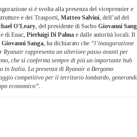
gurazione si è svolta alla presenza del vicepremier e
strutture e dei Trasporti,
Matteo Salvini
, dell’ad del
hael O’Leary
, del presidente di Sacbo
Giovanni San
le di Enac,
Pierluigi Di Palma
e dalle autorità locali. Il
Giovanni Sanga
, ha dichiarato che
“l’inaugurazione
r Ryanair rappresenta un ulteriore passo avanti per
amo, che si conferma sempre di più un importante hub
o in Italia. L
a presenza di Ryanair a Bergamo
aggio competitivo per il territorio lombardo, generand
uppo economico”
.