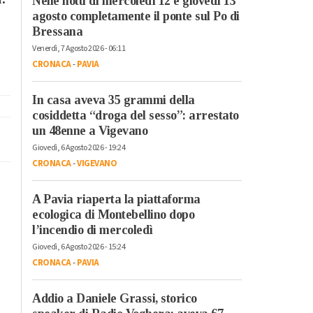
Nelle notti di mercoledì 12 e giovedì 13
agosto completamente il ponte sul Po di
Bressana
Venerdì, 7 Agosto 2026 - 06:11
CRONACA
-
PAVIA
In casa aveva 35 grammi della
cosiddetta “droga del sesso”: arrestato
un 48enne a Vigevano
Giovedì, 6 Agosto 2026 - 19:24
CRONACA
-
VIGEVANO
A Pavia riaperta la piattaforma
ecologica di Montebellino dopo
l’incendio di mercoledì
Giovedì, 6 Agosto 2026 - 15:24
CRONACA
-
PAVIA
Addio a Daniele Grassi, storico