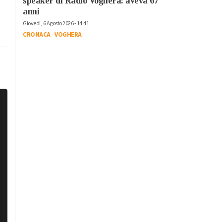
speaker di Radio Voghera: aveva 67
anni
Giovedì, 6 Agosto 2026 - 14:41
CRONACA
-
VOGHERA