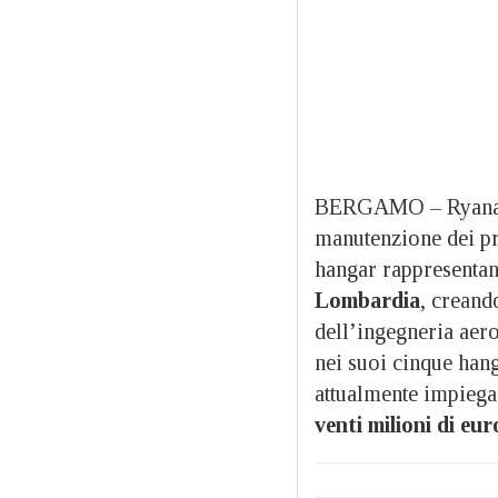
BERGAMO – Ryanair 
manutenzione dei pr
hangar rappresenta
Lombardia
, creand
dell’ingegneria aero
nei suoi cinque han
attualmente impiega
venti milioni di eu