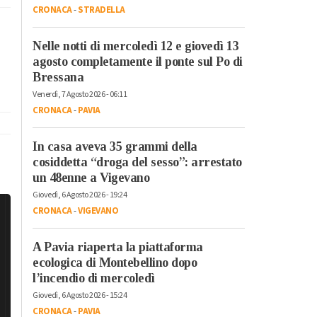
CRONACA
-
STRADELLA
Nelle notti di mercoledì 12 e giovedì 13
agosto completamente il ponte sul Po di
Bressana
Venerdì, 7 Agosto 2026 - 06:11
CRONACA
-
PAVIA
In casa aveva 35 grammi della
cosiddetta “droga del sesso”: arrestato
un 48enne a Vigevano
Giovedì, 6 Agosto 2026 - 19:24
CRONACA
-
VIGEVANO
A Pavia riaperta la piattaforma
ecologica di Montebellino dopo
l’incendio di mercoledì
Giovedì, 6 Agosto 2026 - 15:24
CRONACA
-
PAVIA