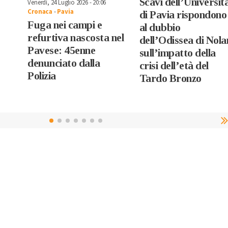
Scavi dell’Universit
Venerdì, 24 Luglio 2026 - 20:06
Cronaca
-
Pavia
di Pavia rispondono
Fuga nei campi e
al dubbio
refurtiva nascosta nel
dell’Odissea di Nola
Pavese: 45enne
sull’impatto della
denunciato dalla
crisi dell’età del
Polizia
Tardo Bronzo