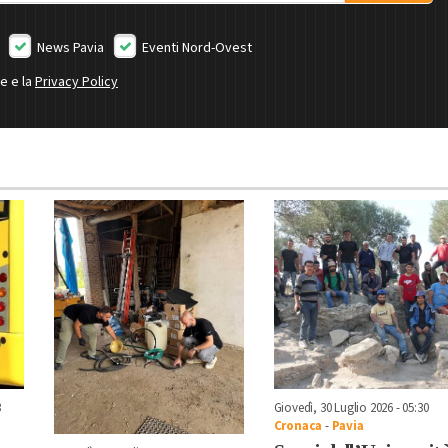
News Pavia
Eventi Nord-Ovest
ne e la
Privacy Policy
3
Giovedì, 30 Luglio 2026 - 05:30
Cronaca
-
Pavia