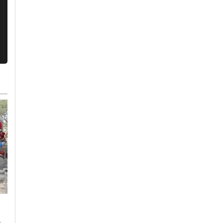
Mercoledì, 5 Agosto 2026 - 06:22
Martedì, 4 Agosto 2026 - 05:55
Cronaca
-
Tempo Libero
-
Pavia
Cronaca
-
Alessandria
-
Alto
Piemonte
-
Pavia
-
Provincia di