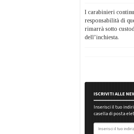
I carabinieri continu
responsabilità di q
rimarrà sotto custod
dell’inchiesta.
ISCRIVITI ALLE N
Inserisci il tuo indi
casella di posta ele
Indirizzo email