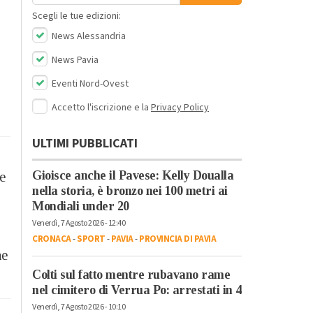
Scegli le tue edizioni:
News Alessandria
News Pavia
Eventi Nord-Ovest
Accetto l'iscrizione e la
Privacy Policy
ULTIMI PUBBLICATI
Gioisce anche il Pavese: Kelly Doualla
e
nella storia, è bronzo nei 100 metri ai
Mondiali under 20
Venerdì, 7 Agosto 2026 - 12:40
CRONACA
-
SPORT
-
PAVIA
-
PROVINCIA DI PAVIA
ne
Colti sul fatto mentre rubavano rame
nel cimitero di Verrua Po: arrestati in 4
Venerdì, 7 Agosto 2026 - 10:10