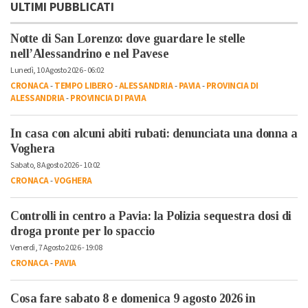
ULTIMI PUBBLICATI
Notte di San Lorenzo: dove guardare le stelle
nell’Alessandrino e nel Pavese
Lunedì, 10 Agosto 2026 - 06:02
CRONACA
-
TEMPO LIBERO
-
ALESSANDRIA
-
PAVIA
-
PROVINCIA DI
ALESSANDRIA
-
PROVINCIA DI PAVIA
In casa con alcuni abiti rubati: denunciata una donna a
Voghera
Sabato, 8 Agosto 2026 - 10:02
CRONACA
-
VOGHERA
Controlli in centro a Pavia: la Polizia sequestra dosi di
droga pronte per lo spaccio
Venerdì, 7 Agosto 2026 - 19:08
CRONACA
-
PAVIA
Cosa fare sabato 8 e domenica 9 agosto 2026 in