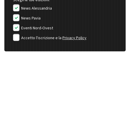
Scegli le tue edizioni:
News Alessandria
News Pavia
Eventi Nord-Ovest
Accetto l'iscrizione e la
Privacy Policy