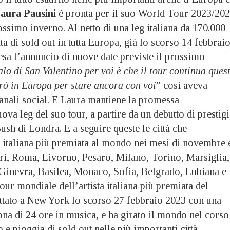
aura Pausini
è pronta per il suo World Tour 2023/20
rossimo inverno. Al netto di una leg italiana da 170.000
ata di sold out in tutta Europa, già lo scorso 14 febbrai
esa l’annuncio di nuove date previste il prossimo
alo di San Valentino per voi è che il tour continua ques
rò in Europa per stare ancora con voi
” così aveva
canali social. E Laura mantiene la promessa
a leg del suo tour, a partire da un debutto di prestig
sh di Londra. E a seguire queste le città che
a italiana più premiata al mondo nei mesi di novembre 
ri, Roma, Livorno, Pesaro, Milano, Torino, Marsiglia,
inevra, Basilea, Monaco, Sofia, Belgrado, Lubiana e
our mondiale dell’artista italiana più premiata del
tato a New York lo scorso 27 febbraio 2023 con una
ona di 24 ore in musica, e ha girato il mondo nel corso
o e pioggia di sold out nelle più importanti città