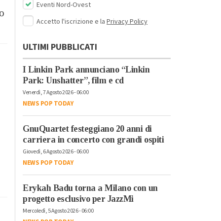
Eventi Nord-Ovest
io
Accetto l'iscrizione e la
Privacy Policy
ULTIMI PUBBLICATI
I Linkin Park annunciano “Linkin
Park: Unshatter”, film e cd
Venerdì, 7 Agosto 2026 - 06:00
NEWS POP TODAY
GnuQuartet festeggiano 20 anni di
carriera in concerto con grandi ospiti
Giovedì, 6 Agosto 2026 - 06:00
NEWS POP TODAY
Erykah Badu torna a Milano con un
progetto esclusivo per JazzMi
Mercoledì, 5 Agosto 2026 - 06:00