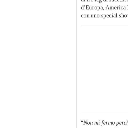
d’Europa, America La
con uno special sh
“
Non mi fermo perché