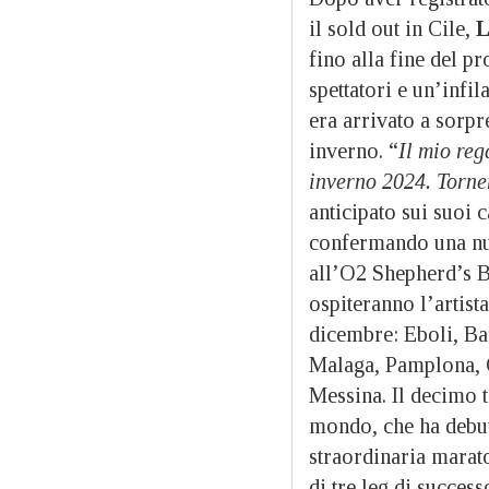
il sold out in Cile,
L
fino alla fine del p
spettatori e un’infil
era arrivato a sorpr
inverno. “
Il mio reg
inverno 2024. Torne
anticipato sui suoi 
confermando una nuov
all’O2 Shepherd’s Bu
ospiteranno l’artist
dicembre: Eboli, Ba
Malaga, Pamplona, G
Messina. Il decimo t
mondo, che ha debut
straordinaria marat
di tre leg di success