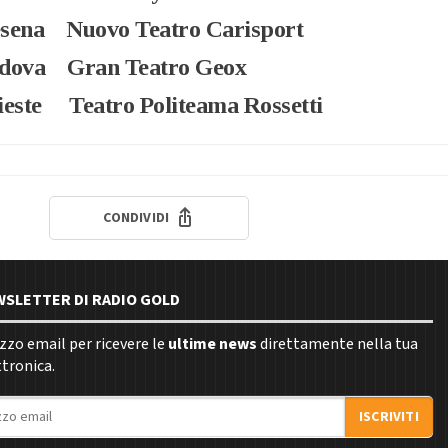
sena Nuovo Teatro Carisport
dova Gran Teatro Geox
este Teatro Politeama Rossetti
CONDIVIDI
EWSLETTER DI RADIO GOLD
rizzo email per ricevere le
ultime news
direttamente nella tua
ttronica.
ISCRIVITI