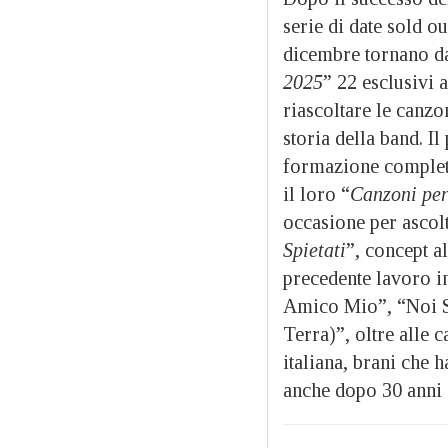
serie di date sold ou
dicembre tornano da
2025
” 22 esclusivi a
riascoltare le canzo
storia della band. 
formazione completa 
il loro “
Canzoni per
occasione per ascolt
Spietati
”, concept a
precedente lavoro in
Amico Mio”, “Noi Si
Terra)”, oltre alle 
italiana, brani che
anche dopo 30 anni 