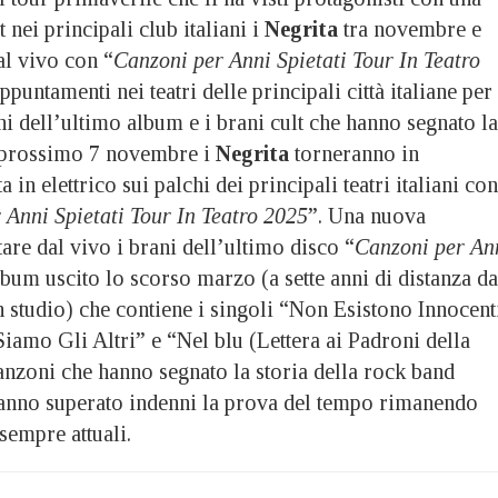
t nei principali club italiani i
Negrita
tra novembre e
l vivo con “
Canzoni per Anni Spietati Tour In Teatro
ppuntamenti nei teatri delle principali città italiane per
ni dell’ultimo album e i brani cult che hanno segnato la
Il prossimo 7 novembre i
Negrita
torneranno in
in elettrico sui palchi dei principali teatri italiani con
 Anni Spietati Tour In Teatro 2025
”. Una nuova
are dal vivo i brani dell’ultimo disco “
Canzoni per An
lbum uscito lo scorso marzo (a sette anni di distanza da
 studio) che contiene i singoli “Non Esistono Innocent
amo Gli Altri” e “Nel blu (Lettera ai Padroni della
canzoni che hanno segnato la storia della rock band
 hanno superato indenni la prova del tempo rimanendo
sempre attuali.