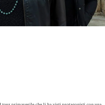
 tour primaverile che li ha visti protagonisti con una