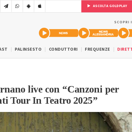
ASCOLTA GOLDPLAY
SCOPRI 
AST
PALINSESTO
CONDUTTORI
FREQUENZE
DIRET
ornano live con “Canzoni per
ti Tour In Teatro 2025”