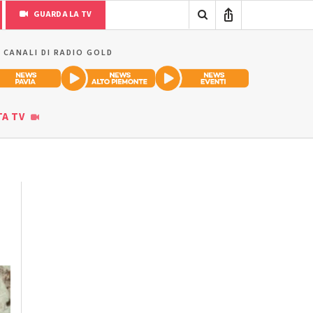
GUARDA LA TV
I CANALI DI RADIO GOLD
TA TV