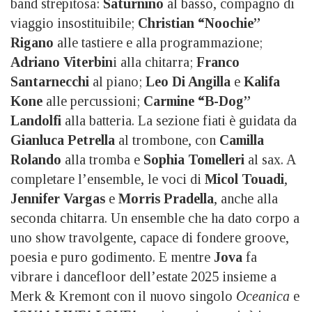
band strepitosa:
Saturnino
al basso, compagno di
viaggio insostituibile;
Christian “Noochie”
Rigano
alle tastiere e alla programmazione;
Adriano Viterbin
i alla chitarra;
Franco
Santarnecchi
al piano;
Leo Di Angilla
e
Kalifa
Kone
alle percussioni;
Carmine “B-Dog”
Landolfi
alla batteria. La sezione fiati è guidata da
Gianluca Petrella
al trombone, con
Camilla
Rolando
alla tromba e
Sophia Tomelleri
al sax. A
completare l’ensemble, le voci di
Micol Touadi
,
Jennifer Vargas
e
Morris Pradella
, anche alla
seconda chitarra. Un ensemble che ha dato corpo a
uno show travolgente, capace di fondere groove,
poesia e puro godimento. E mentre
Jova
fa
vibrare i dancefloor dell’estate 2025 insieme a
Merk & Kremont con il nuovo singolo
Oceanica
e