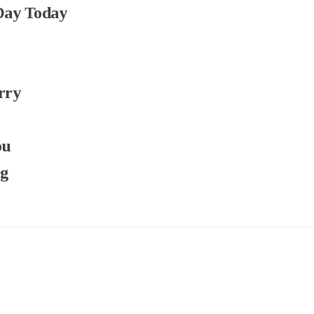
 Day Today
rry
ou
ng