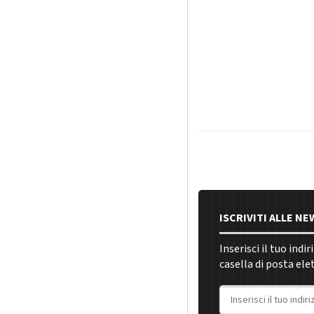
ISCRIVITI ALLE N
Inserisci il tuo indi
casella di posta ele
Indirizzo email