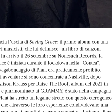
ia l’uscita di
Saving Grace
: il primo album con una
ri musicisti, che lui definisce “un libro di canzoni
. In arrivo il 26 settembre su Nonesuch Records, la
ce è iniziata durante il lockdown nella “Contea”,
vagabondaggio di Plant era praticamente proibito.
i avventure si sono concentrate a Nashville, dopo
 Alison Krauss per Raise The Roof, album del 2021 in
che e plurinominato ai GRAMMY, è stato nella campagna
lant ha stretto un legame stretto con questo eterogeneo
, che attraverso le loro esperienze condividevano una
suoi amati angoli di canzone evocativa. Insieme, Plant