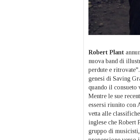
Robert Plant
annunc
nuova band di illust
perdute e ritrovate”
genesi di Saving Gra
quando il consueto 
Mentre le sue recent
essersi riunito con
vetta alle classifi
inglese che Robert P
gruppo di musicisti
propensione verso i 