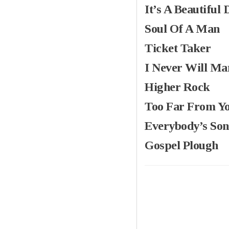
It’s A Beautiful
Soul Of A Man
Ticket Taker
I Never Will Ma
Higher Rock
Too Far From Y
Everybody’s So
Gospel Plough