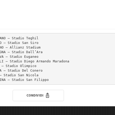
ANO – Stadio Teghil

O – Stadio San Siro

NO – Allianz Stadium

GNA – Stadio Dall’Ara

VA – Stadio Euganeo

LI – Stadio Diego Armando Maradona

 – Stadio Olimpico

A – Stadio Del Conero

– Stadio San Nicola

INA – Stadio San Filippo
CONDIVIDI