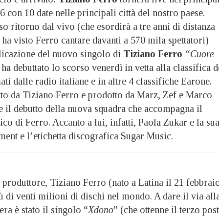
26 con 10 date nelle principali città del nostro paese.
so ritorno dal vivo (che esordirà a tre anni di distanza
 ha visto Ferro cantare davanti a 570 mila spettatori)
licazione del nuovo singolo di
Tiziano Ferro
“Cuore
ha debuttato lo scorso venerdì in vetta alla classifica d
i dalle radio italiane e in altre 4 classifiche Earone.
tto da Tiziano Ferro e prodotto da Marz, Zef e Marco
e il debutto della nuova squadra che accompagna il
ico di Ferro. Accanto a lui, infatti, Paola Zukar e la su
ent e l’etichetta discografica Sugar Music.
 produttore, Tiziano Ferro (nato a Latina il 21 febbrai
 di venti milioni di dischi nel mondo. A dare il via all
ra è stato il singolo “
Xdono
” (che ottenne il terzo pos