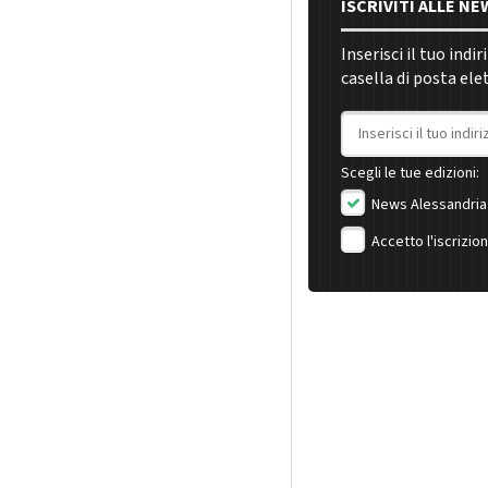
ISCRIVITI ALLE N
Inserisci il tuo indi
casella di posta ele
Indirizzo email
Scegli le tue edizioni:
News Alessandria
Accetto l'iscrizio