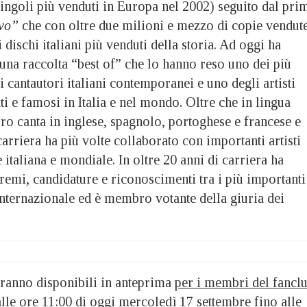
 singoli più venduti in Europa nel 2002) seguito dal pri
ivo”
che con oltre due milioni e mezzo di copie vendut
dischi italiani più venduti della storia. Ad oggi ha
 una raccolta “best of” che lo hanno reso uno dei più
i cantautori italiani contemporanei e uno degli artisti
ti e famosi in Italia e nel mondo. Oltre che in lingua
rro canta in inglese, spagnolo, portoghese e francese e
carriera ha più volte collaborato con importanti artisti
 italiana e mondiale. In oltre 20 anni di carriera ha
emi, candidature e riconoscimenti tra i più importanti
internazionale ed è membro votante della giuria dei
 saranno disponibili in anteprima
per i membri del fancl
alle ore 11:00 di oggi mercoledì 17 settembre fino alle