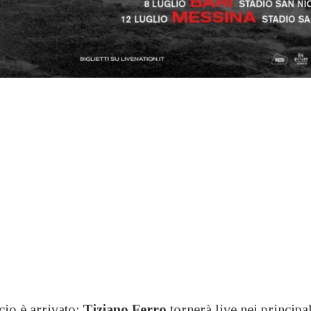
ncio è arrivato:
Tiziano Ferro
tornerà live nei principal