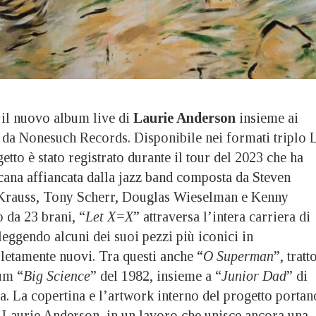
 il nuovo album live di
Laurie Anderson
insieme ai
o da Nonesuch Records. Disponibile nei formati triplo 
etto è stato registrato durante il tour del 2023 che ha
icana affiancata dalla jazz band composta da Steven
 Krauss, Tony Scherr, Douglas Wieselman e Kenny
da 23 brani, “
Let X=X
” attraversa l’intera carriera di
eggendo alcuni dei suoi pezzi più iconici in
etamente nuovi. Tra questi anche “
O Superman
”, tratt
um “
Big Science
” del 1982, insieme a “
Junior Dad
” di
a. La copertina e l’artwork interno del progetto portan
a Laurie Anderson, in un lavoro che unisce ancora una