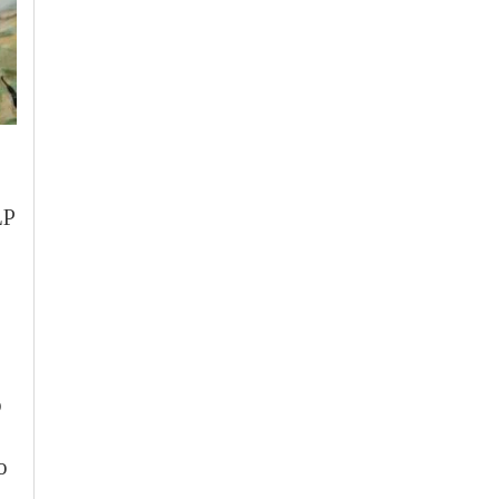
LP
o
o