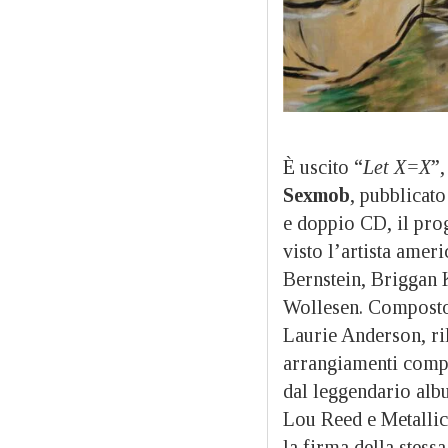
È uscito “
Let X=X
”,
Sexmob
, pubblicat
e doppio CD, il prog
visto l’artista amer
Bernstein, Briggan
Wollesen. Composto 
Laurie Anderson, ril
arrangiamenti compl
dal leggendario alb
Lou Reed e Metallic
la firma della stess