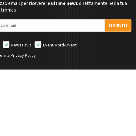
rizzo email per ricevere le
ultime news
direttamente nella tua
ttronica.
ISCRIVITI
News Pavia
Eventi Nord-Ovest
ne e la
Privacy Policy