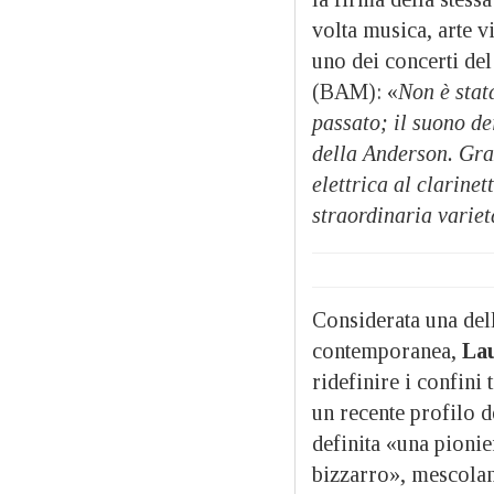
volta musica, arte v
uno dei concerti de
(BAM): «
Non è stat
passato; il suono de
della Anderson. Graz
elettrica al clarinet
straordinaria variet
Considerata una delle
contemporanea,
Lau
ridefinire i confini
un recente profilo d
definita «una pionie
bizzarro», mescolan