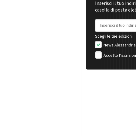
Inserisci il tuo indi
casella di posta ele
Indirizzo email
Scegli le tue edizioni:
News Alessandria
Accetto l'iscrizio