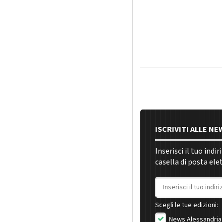
ISCRIVITI ALLE N
Inserisci il tuo indi
casella di posta ele
Indirizzo email
Scegli le tue edizioni:
News Alessandria