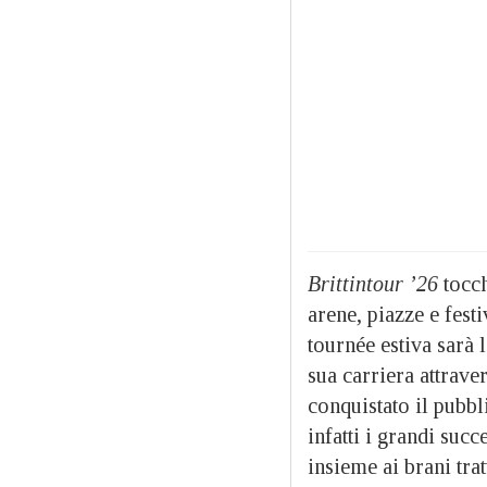
Brittintour ’26
tocch
arene, piazze e fest
tournée estiva sarà 
sua carriera attrave
conquistato il pubb
infatti i grandi suc
insieme ai brani trat