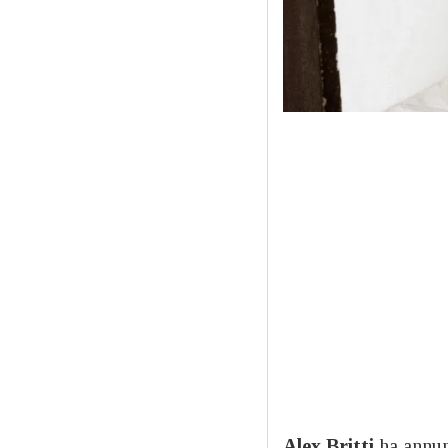
Alex Britti
ha annun