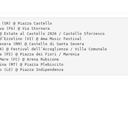
 (SR) @ Piazza Castello

va (FG) @ Via Stornara

@ Estate al Castello 2026 / Castello Sforzesco

d’Ezzelino (VI) @ Ama Music Festival

evera (RM) @ Castello di Santa Severa

A) @ Festival dell’Accoglienza / Villa Comunale

a (PI) @ Piazza dei Fiori / Marenia

Mare (FC) @ Arena Rubicone

ina (MT) @ Piazza Plebiscito

o (LE) @ Piazza Indipendenza