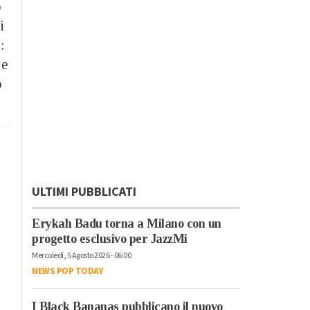
o
i
:
 e
o
:
ULTIMI PUBBLICATI
Erykah Badu torna a Milano con un
progetto esclusivo per JazzMi
Mercoledì, 5 Agosto 2026 - 06:00
NEWS POP TODAY
I Black Bananas pubblicano il nuovo