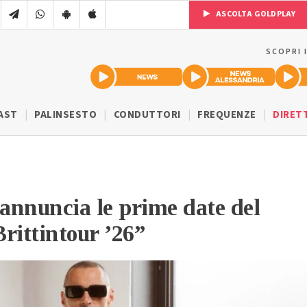
ASCOLTA GOLDPLAY
SCOPRI 
AST
PALINSESTO
CONDUTTORI
FREQUENZE
DIRET
 annuncia le prime date del
rittintour ’26”