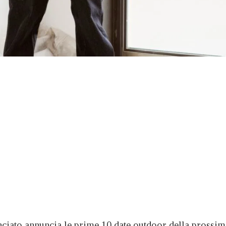
ciato annuncia le prime 10 date outdoor della prossim