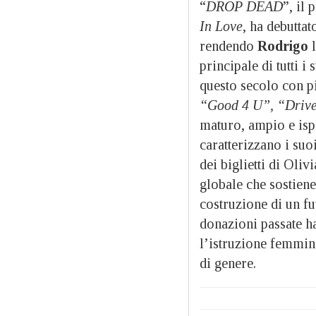
“
DROP DEAD
”, il
In Love
, ha debuttat
rendendo
Rodrigo
l
principale di tutti i
questo secolo con p
“Good 4 U”, “Drive
maturo, ampio e ispi
caratterizzano i suo
dei biglietti di Oli
globale che sostiene
costruzione di un fu
donazioni passate 
l’istruzione femminil
di genere.