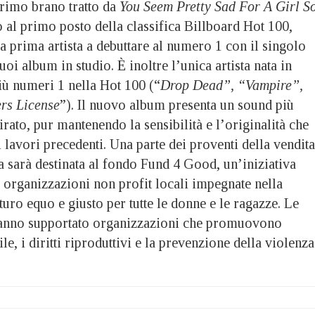
 primo brano tratto da
You Seem Pretty Sad For A Girl S
o al primo posto della classifica Billboard Hot 100,
a prima artista a debuttare al numero 1 con il singolo
 suoi album in studio. È inoltre l’unica artista nata in
iù numeri 1 nella Hot 100 (“
Drop Dead”, “Vampire”,
rs License
”). Il nuovo album presenta un sound più
rato, pur mantenendo la sensibilità e l’originalità che
i lavori precedenti. Una parte dei proventi della vendita
via sarà destinata al fondo Fund 4 Good, un’iniziativa
 organizzazioni non profit locali impegnate nella
turo equo e giusto per tutte le donne e le ragazze. Le
hanno supportato organizzazioni che promuovono
e, i diritti riproduttivi e la prevenzione della violenza