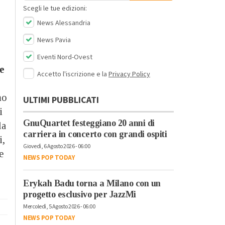
Scegli le tue edizioni:
News Alessandria
News Pavia
Eventi Nord-Ovest
e
Accetto l'iscrizione e la
Privacy Policy
mo
ULTIMI PUBBLICATI
i
GnuQuartet festeggiano 20 anni di
la
carriera in concerto con grandi ospiti
i,
Giovedì, 6 Agosto 2026 - 06:00
e
NEWS POP TODAY
Erykah Badu torna a Milano con un
progetto esclusivo per JazzMi
Mercoledì, 5 Agosto 2026 - 06:00
NEWS POP TODAY