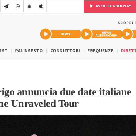
ASCOLTA GOLDPLAY
SCOPRI 
AST
PALINSESTO
CONDUTTORI
FREQUENZE
DIRET
igo annuncia due date italiane
The Unraveled Tour