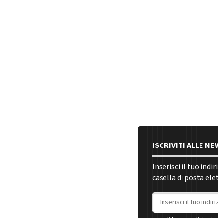
ISCRIVITI ALLE N
Inserisci il tuo indi
casella di posta ele
Indirizzo email