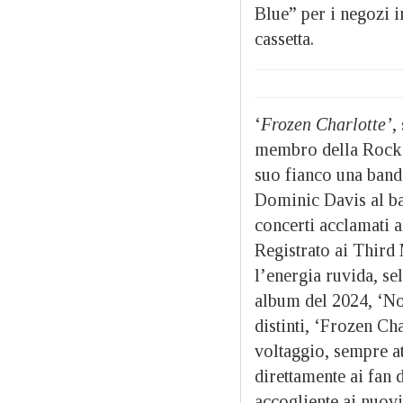
Blue” per i negozi i
cassetta.
‘
Frozen Charlotte’
,
membro della Rock 
suo fianco una band 
Dominic Davis al ba
concerti acclamati 
Registrato ai Third 
l’energia ruvida, se
album del 2024, ‘No
distinti, ‘Frozen Ch
voltaggio, sempre at
direttamente ai fan 
accogliente ai nuovi