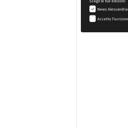
Scegli le tue edizioni:
News Alessandria
Accetto l'iscrizio