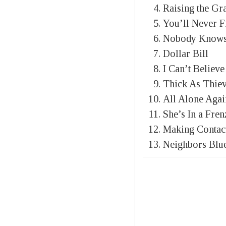
Raising the Gr
You’ll Never 
Nobody Know
Dollar Bill
I Can’t Believ
Thick As Thie
All Alone Agai
She’s In a Fren
Making Contac
Neighbors Blu