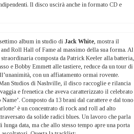
ndipendenti. Il disco uscirà anche in formato CD e
 settimo album in studio di
Jack White
, mostra il
and Roll Hall of Fame al massimo della sua forma. Al
straordinaria composta da Patrick Keeler alla batteria,
sso e Bobby Emmett alle tastiere, reduce da un tour di
all’unanimità, con un affiatamento ormai rovente.
Man Studios di Nashville, il disco raccoglie e rilancia
lvaggia e frenetica che aveva caratterizzato il celebrato
 Name’. Composto da 13 brani dal carattere e dal tono
arlotte’ è un concentrato di rock and roll ad alto
traversato da solide radici blues. Un lavoro che parla
di lunga data, ma che allo stesso tempo apre una porta
 ascoltatori
.
Questa la tracklist: