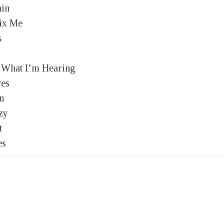
ain
Fix Me
s
e What I’m Hearing
ves
n
zy
t
es