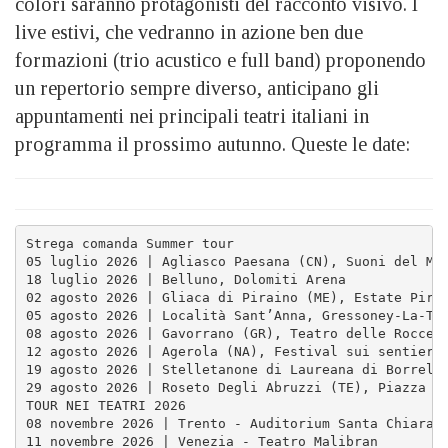
colori saranno protagonisti del racconto visivo. I
live estivi, che vedranno in azione ben due
formazioni (trio acustico e full band) proponendo
un repertorio sempre diverso, anticipano gli
appuntamenti nei principali teatri italiani in
programma il prossimo autunno. Queste le date:
Strega comanda Summer tour

05 luglio 2026 | Agliasco Paesana (CN), Suoni del Mon
18 luglio 2026 | Belluno, Dolomiti Arena

02 agosto 2026 | Gliaca di Piraino (ME), Estate Pirai
05 agosto 2026 | Località Sant’Anna, Gressoney-La-Tri
08 agosto 2026 | Gavorrano (GR), Teatro delle Rocce

12 agosto 2026 | Agerola (NA), Festival sui sentieri 
19 agosto 2026 | Stelletanone di Laureana di Borrello
29 agosto 2026 | Roseto Degli Abruzzi (TE), Piazza Fi
TOUR NEI TEATRI 2026

08 novembre 2026 | Trento - Auditorium Santa Chiara –
11 novembre 2026 | Venezia - Teatro Malibran
