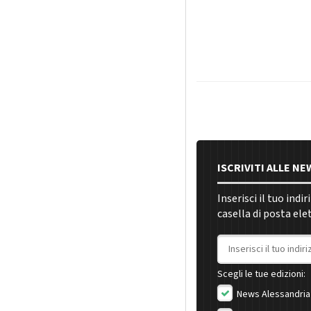
ISCRIVITI ALLE N
Inserisci il tuo indi
casella di posta ele
Indirizzo email
Scegli le tue edizioni:
News Alessandria