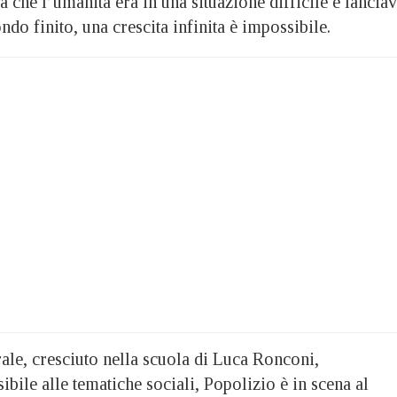
che l’umanità era in una situazione difficile e lancia
do finito, una crescita infinita è impossibile.
trale, cresciuto nella scuola di Luca Ronconi,
ibile alle tematiche sociali, Popolizio è in scena al