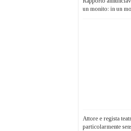
Rapporto annunciava 
un monito: in un mon
Attore e regista tea
particolarmente sens