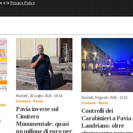
ne e la
Privacy Policy
Martedì, 28 Luglio 2026 - 18:14
Giovedì, 6 Agosto 2026 - 12:10
Cronaca
-
Pavia
Cronaca
-
Pavia
via
Pavia investe sul
Controlli dei
Cimitero
Carabinieri a Pavia 
a
Monumentale: quasi
Landriano: oltre
un milione di euro per