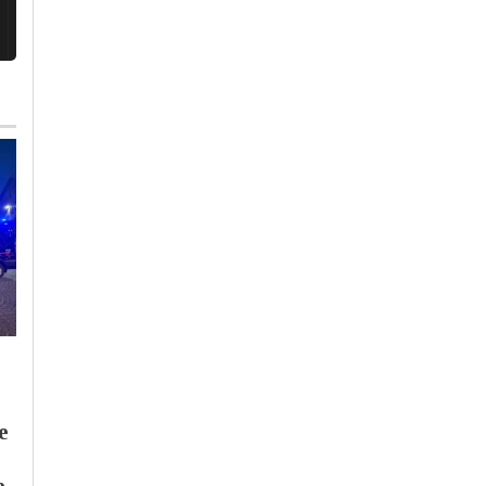
Giovedì, 30 Luglio 2026 - 13:43
Giovedì, 23 Luglio 2026 - 14:41
Cronaca
-
Pavia
-
Provincia di
Cronaca
-
Italia
-
Lombardia
-
Pavia
Piemonte
Arpa Lombardia:
Benzina e gasolio
e
“temperature elevate
sempre più cari: in