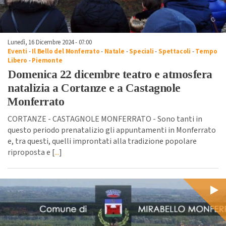
Lunedì, 16 Dicembre 2024 - 07:00
Eventi
-
Il Bello del Monferrato
-
Natale
-
Speciali
-
Spettacoli
-
Tempo
Libero
-
Piemonte
Domenica 22 dicembre teatro e atmosfera
natalizia a Cortanze e a Castagnole
Monferrato
CORTANZE - CASTAGNOLE MONFERRATO - Sono tanti in
questo periodo prenatalizio gli appuntamenti in Monferrato
e, tra questi, quelli improntati alla tradizione popolare
riproposta e [
...
]