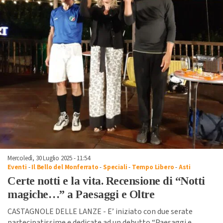
Mercoledì, 30 Luglio 2025 - 11:54
Eventi
-
Il Bello del Monferrato
-
Speciali
-
Tempo Libero
-
Asti
Certe notti e la vita. Recensione di “Notti
magiche…” a Paesaggi e Oltre
CASTAGNOLE DELLE LANZE - E’ iniziato con due serate
partecipatissime e dedicate ad un debutto “Paesaggi e