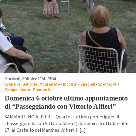
Mercoledì, 2 Ottobre 2024 - 05:34
Eventi
-
Il Bello del Monferrato
-
Incontri
-
Speciali
-
Spettacoli
-
Tempo Libero
-
Piemonte
Domenica 6 ottobre ultimo appuntamento
di “Passeggiando con Vittorio Alfieri”
SAN MARTINO ALFIERI - Quarto e ultimo pomeriggio di
“Passeggiando con Vittorio Alfieri”, domenica 6 ottobre alle
17, al Castello dei Marchesi Alfieri. Il [
...
]