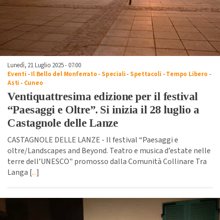
Lunedì, 21 Luglio 2025 - 07:00
Eventi
-
Il Bello del Monferrato
-
Speciali
-
Spettacoli
-
Tempo Libero
-
Asti
-
Cuneo
Ventiquattresima edizione per il festival
“Paesaggi e Oltre”. Si inizia il 28 luglio a
Castagnole delle Lanze
CASTAGNOLE DELLE LANZE - Il festival “Paesaggi e
oltre/Landscapes and Beyond. Teatro e musica d’estate nelle
terre dell’UNESCO" promosso dalla Comunità Collinare Tra
Langa [
...
]