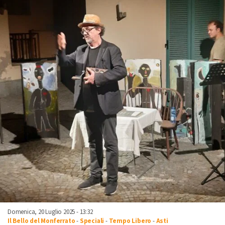
Domenica, 20 Luglio 2025 - 13:32
Il Bello del Monferrato
-
Speciali
-
Tempo Libero
-
Asti