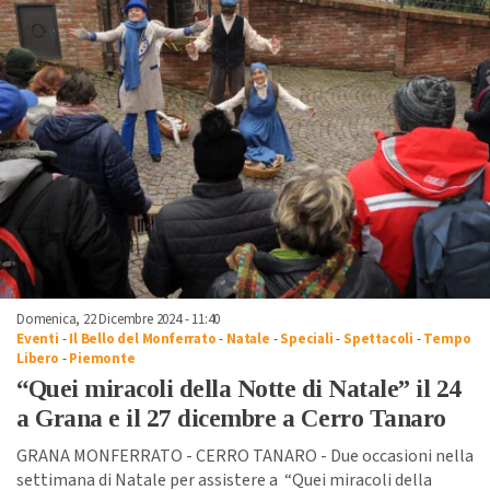
Domenica, 22 Dicembre 2024 - 11:40
Eventi
-
Il Bello del Monferrato
-
Natale
-
Speciali
-
Spettacoli
-
Tempo
Libero
-
Piemonte
“Quei miracoli della Notte di Natale” il 24
a Grana e il 27 dicembre a Cerro Tanaro
GRANA MONFERRATO - CERRO TANARO - Due occasioni nella
settimana di Natale per assistere a “Quei miracoli della