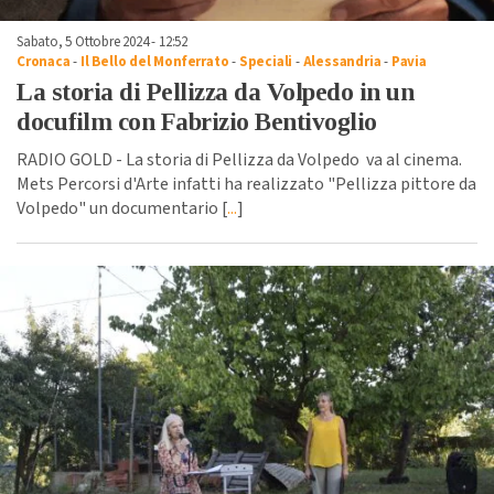
Sabato, 5 Ottobre 2024 - 12:52
Cronaca
-
Il Bello del Monferrato
-
Speciali
-
Alessandria
-
Pavia
La storia di Pellizza da Volpedo in un
docufilm con Fabrizio Bentivoglio
RADIO GOLD - La storia di Pellizza da Volpedo va al cinema.
Mets Percorsi d'Arte infatti ha realizzato "Pellizza pittore da
Volpedo" un documentario [
...
]