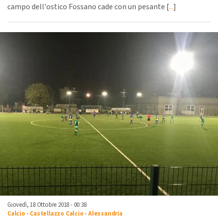
campo dell'ostico Fossano cade con un pesante [
...
]
Giovedì, 18 Ottobre 2018 - 00:38
Calcio
-
Castellazzo Calcio
-
Alessandria