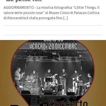
AGGIORNAMENTO - La mostra fotografica "Little Things. Il
valore delle piccole cose" al Museo Civico di Palazzo Cuttica
di Alessandria è stata prorogata fino [
...
]