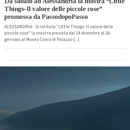
Da sabato ad Alessandria la mostra “Little
Things-Il valore delle piccole cose”
promossa da PassodopoPasso
ALESSANDRIA - Si intitola "Little Things-Il valore delle
piccole cose" la mostra prevista dal 14 dicembre al 26
gennaio al Museo Civico di Palazzo [
...
]