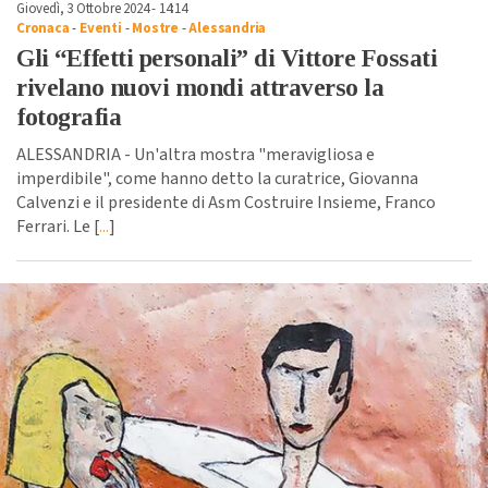
Giovedì, 3 Ottobre 2024 - 14:14
Cronaca
-
Eventi
-
Mostre
-
Alessandria
Gli “Effetti personali” di Vittore Fossati
rivelano nuovi mondi attraverso la
fotografia
ALESSANDRIA - Un'altra mostra "meravigliosa e
imperdibile", come hanno detto la curatrice, Giovanna
Calvenzi e il presidente di Asm Costruire Insieme, Franco
Ferrari. Le [
...
]