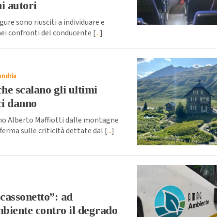
i autori
ure sono riusciti a individuare e
nei confronti del conducente [
...
]
andria
he scalano gli ultimi
 ci danno
no Alberto Maffiotti dalle montagne
ferma sulle criticità dettate dal [
...
]
 cassonetto”: ad
biente contro il degrado