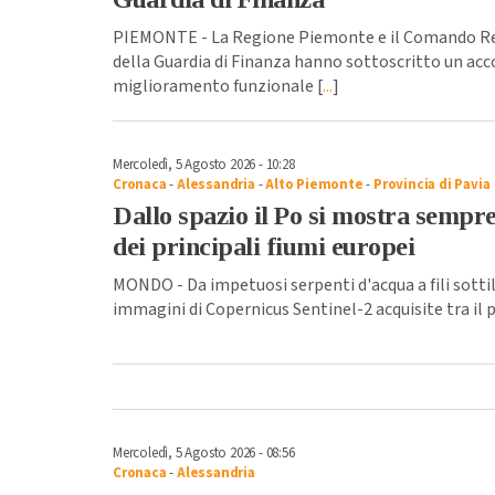
PIEMONTE - La Regione Piemonte e il Comando Re
della Guardia di Finanza hanno sottoscritto un acco
miglioramento funzionale [
...
]
Mercoledì, 5 Agosto 2026 - 10:28
Cronaca
-
Alessandria
-
Alto Piemonte
-
Provincia di Pavia
Dallo spazio il Po si mostra sempre 
dei principali fiumi europei
MONDO - Da impetuosi serpenti d'acqua a fili sottil
immagini di Copernicus Sentinel-2 acquisite tra il pr
Mercoledì, 5 Agosto 2026 - 08:56
Cronaca
-
Alessandria