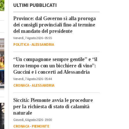
ULTIMI PUBBLICATI
Province: dal Governo sì alla proroga
dei consigli provinciali fino al termine
del mandato del presidente
Venerdì, 7 Agosto 2026 - 05:55
POLITICA
-
ALESSANDRIA
“Un compagnone sempre gentile” e “il
terzo tempo con un bicchiere di vino”:
Guccini e i concerti ad Alessandria
Venerdì, 7 Agosto 2026 - 05:44
CRONACA
-
ALESSANDRIA
Siccità: Piemonte avvia le procedure
per la richiesta di stato di calamità
naturale
Giovedì, 6 Agosto 2026 - 19:00
CRONACA
-
PIEMONTE