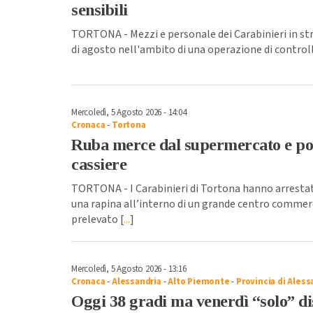
sensibili
TORTONA - Mezzi e personale dei Carabinieri in str
di agosto nell'ambito di una operazione di controll
Mercoledì, 5 Agosto 2026 - 14:04
Cronaca
-
Tortona
Ruba merce dal supermercato e poi
cassiere
TORTONA - I Carabinieri di Tortona hanno arrestat
una rapina all’interno di un grande centro commerc
prelevato [
...
]
Mercoledì, 5 Agosto 2026 - 13:16
Cronaca
-
Alessandria
-
Alto Piemonte
-
Provincia di Aless
Oggi 38 gradi ma venerdì “solo” dis