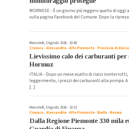
monitoraggio prosegue
MORNESE - È un giorno più leggero quello di oggi
sulla pagina Facebook del Comune. Dopo la ripresa
Mercoledì, 5 Agosto 2026 - 10:40
Cronaca
-
Alessandria
-
Alto Piemonte
-
Provincia di Aless
Lievissimo calo dei carburanti per 
Hormuz
ITALIA - Dopo un mese esatto di rialzi ininterrotti
leggermente, i prezzi dei carburanti alla pompa. A
[
...
]
Mercoledì, 5 Agosto 2026 - 10:32
Cronaca
-
Alessandria
-
Alto Piemonte
-
Biella
-
Novara
Dalla Regione Piemonte 330 mila e
Guardia di Finanza