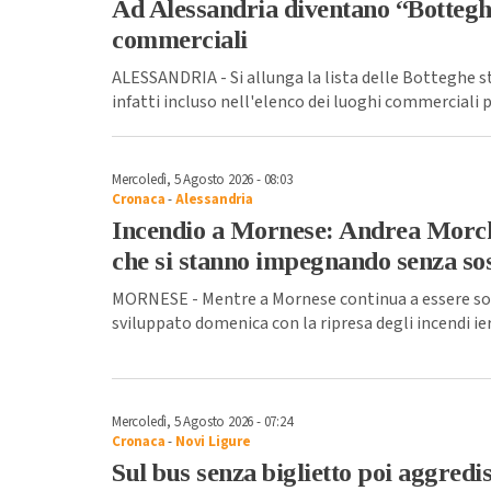
Ad Alessandria diventano “Botteghe 
commerciali
ALESSANDRIA - Si allunga la lista delle Botteghe s
infatti incluso nell'elenco dei luoghi commerciali 
Mercoledì, 5 Agosto 2026 - 08:03
Cronaca
-
Alessandria
Incendio a Mornese: Andrea Morchi
che si stanno impegnando senza so
MORNESE - Mentre a Mornese continua a essere sotto
sviluppato domenica con la ripresa degli incendi ieri
Mercoledì, 5 Agosto 2026 - 07:24
Cronaca
-
Novi Ligure
Sul bus senza biglietto poi aggredi