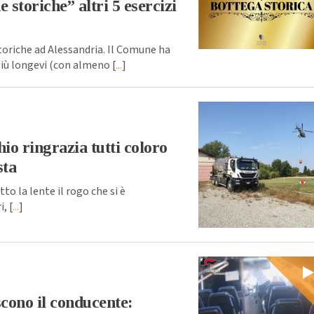
storiche” altri 5 esercizi
toriche ad Alessandria. Il Comune ha
più longevi (con almeno [
...
]
o ringrazia tutti coloro
sta
 la lente il rogo che si è
, [
...
]
scono il conducente: