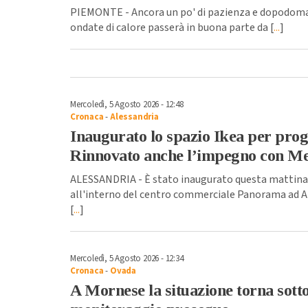
PIEMONTE - Ancora un po' di pazienza e dopodomani, 
ondate di calore passerà in buona parte da [
...
]
Mercoledì, 5 Agosto 2026 - 12:48
Cronaca
-
Alessandria
Inaugurato lo spazio Ikea per proge
Rinnovato anche l’impegno con Me
ALESSANDRIA - È stato inaugurato questa mattina,
all'interno del centro commerciale Panorama ad Ale
[
...
]
Mercoledì, 5 Agosto 2026 - 12:34
Cronaca
-
Ovada
A Mornese la situazione torna sotto