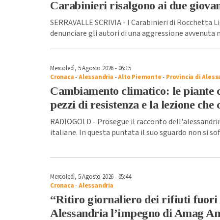
Carabinieri risalgono ai due giovan
SERRAVALLE SCRIVIA - I Carabinieri di Rocchetta Lig
denunciare gli autori di una aggressione avvenuta 
Mercoledì, 5 Agosto 2026 - 06:15
Cronaca
-
Alessandria
-
Alto Piemonte
-
Provincia di Aless
Cambiamento climatico: le piante c
pezzi di resistenza e la lezione che
RADIOGOLD - Prosegue il racconto dell'alessandri
italiane. In questa puntata il suo sguardo non si sof
Mercoledì, 5 Agosto 2026 - 05:44
Cronaca
-
Alessandria
“Ritiro giornaliero dei rifiuti fuori
Alessandria l’impegno di Amag Am