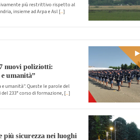
vamente più restrittivo rispetto al
ndria, insieme ad Arpa e Asl [
...
]
 nuovi poliziotti:
 e umanità”
e umanità". Queste le parole del
i del 233° corso di formazione, [
...
]
e più sicurezza nei luoghi