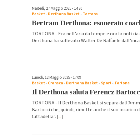
Martedì, 27 Maggio 2025 - 14:30
Basket
-
Derthona Basket
-
Tortona
Bertram Derthona: esonerato coac
TORTONA - Era nell'aria da tempo e ora la notizia è
Derthona ha sollevato Walter De Raffaele dall'incar
Lunedì, 12 Maggio 2025 - 17:09
Basket
-
Cronaca
-
Derthona Basket
-
Sport
-
Tortona
Il Derthona saluta Ferencz Bartocc
TORTONA - Il Derthona Basket si separa dall’Amm
Bartocci che, quindi, rimette anche il suo incarico
Cittadella". [
...
]