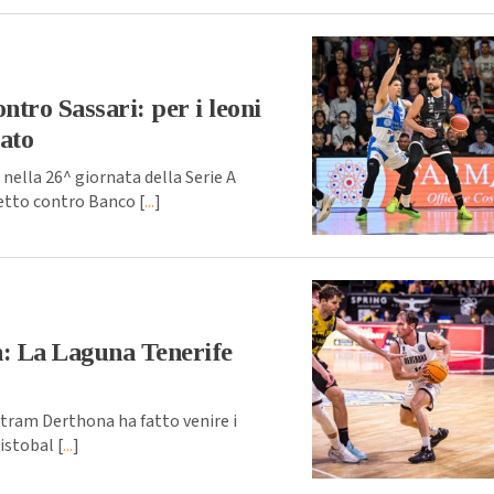
tro Sassari: per i leoni
nato
ella 26^ giornata della Serie A
retto contro Banco [
...
]
a: La Laguna Tenerife
rtram Derthona ha fatto venire i
istobal [
...
]