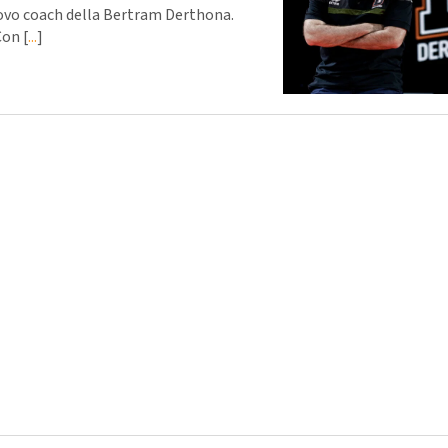
nuovo coach della Bertram Derthona.
Con [
...
]