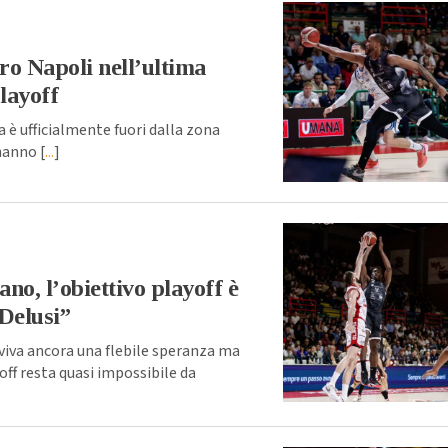
o Napoli nell’ultima
playoff
è ufficialmente fuori dalla zona
hanno [
...
]
o, l’obiettivo playoff è
“Delusi”
va ancora una flebile speranza ma
ff resta quasi impossibile da