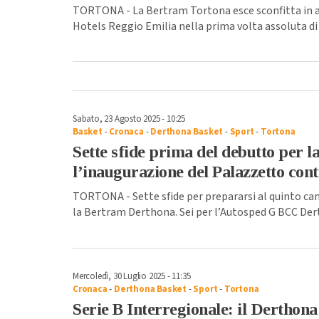
TORTONA - La Bertram Tortona esce sconfitta in 
Hotels Reggio Emilia nella prima volta assoluta di
Sabato, 23 Agosto 2025 - 10:25
Basket
-
Cronaca
-
Derthona Basket
-
Sport
-
Tortona
Sette sfide prima del debutto per l
l’inaugurazione del Palazzetto cont
TORTONA - Sette sfide per prepararsi al quinto ca
la Bertram Derthona. Sei per l’Autosped G BCC Dert
Mercoledì, 30 Luglio 2025 - 11:35
Cronaca
-
Derthona Basket
-
Sport
-
Tortona
Serie B Interregionale: il Derthona