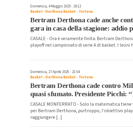
Domenica, 4 Maggio 2025 - 20:12
Basket
-
Derthona Basket
-
Tortona
Bertram Derthona cade anche contr
gara in casa della stagione: addio 
CASALE - Ora è veramente finita. Bertram Derthona 
playoff nel campionato di serie A di basket. I leoni 
Domenica, 27 Aprile 2025 - 21:54
Basket
-
Derthona Basket
-
Tortona
Bertram Derthona cade contro Milan
quasi sfumato. Presidente Picchi: 
CASALE MONFERRATO - Solo la matematica tiene vi
per Bertram Derthona, purtroppo, l'obiettivo playo
raggiungere [
...
]