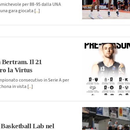
amichevole per 88-95 dalla UNA
 una gara giocata [
...
]
a Bertram. Il 21
ro la Virtus
mpionato consecutivo in Serie A per
hona in vista [
...
]
 Basketball Lab nel