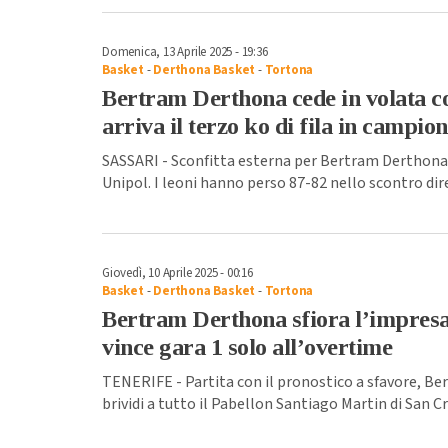
Domenica, 13 Aprile 2025 - 19:36
Basket
-
Derthona Basket
-
Tortona
Bertram Derthona cede in volata con
arriva il terzo ko di fila in campio
SASSARI - Sconfitta esterna per Bertram Derthona n
Unipol. I leoni hanno perso 87-82 nello scontro di
Giovedì, 10 Aprile 2025 - 00:16
Basket
-
Derthona Basket
-
Tortona
Bertram Derthona sfiora l’impres
vince gara 1 solo all’overtime
TENERIFE - Partita con il pronostico a sfavore, Be
brividi a tutto il Pabellon Santiago Martin di San Cr