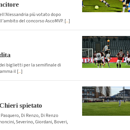
ncitore
ell'Alessandria più votato dopo
nell'ambito del concorso AscoMVP. [
...
]
dita
i biglietti per la semifinale di
ramma il [
...
]
 Chieri spietato
 Pasquero, Di Renzo, Di Renzo
moncini, Severino, Giordani, Boveri,