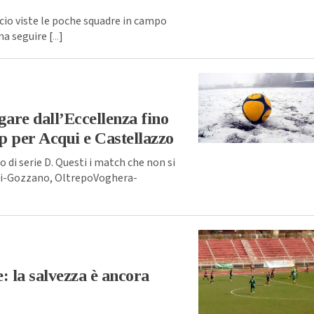
io viste le poche squadre in campo
a seguire [
...
]
 gare dall’Eccellenza fino
op per Acqui e Castellazzo
di serie D. Questi i match che non si
ui-Gozzano, OltrepoVoghera-
: la salvezza è ancora