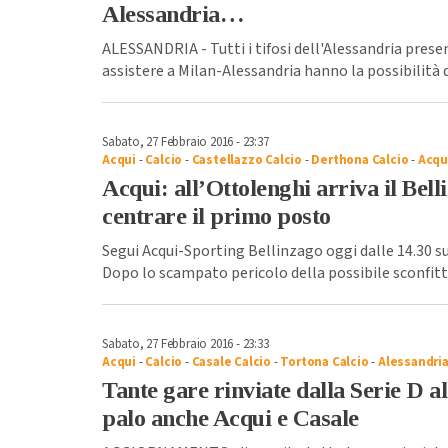
Alessandria…
ALESSANDRIA - Tutti i tifosi dell'Alessandria presen
assistere a Milan-Alessandria hanno la possibilità di
Sabato, 27 Febbraio 2016 - 23:37
Acqui
-
Calcio
-
Castellazzo Calcio
-
Derthona Calcio
-
Acqu
Acqui: all’Ottolenghi arriva il Bel
centrare il primo posto
Segui Acqui-Sporting Bellinzago oggi dalle 14.30 
Dopo lo scampato pericolo della possibile sconfitta
Sabato, 27 Febbraio 2016 - 23:33
Acqui
-
Calcio
-
Casale Calcio
-
Tortona Calcio
-
Alessandri
Tante gare rinviate dalla Serie D a
palo anche Acqui e Casale