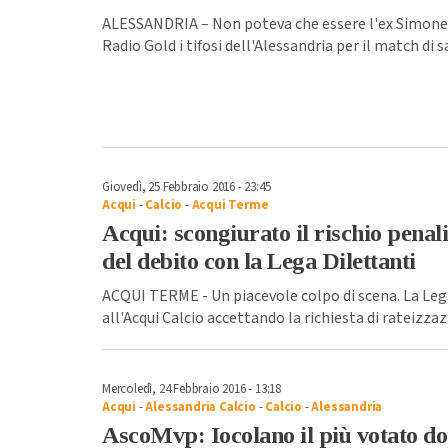
ALESSANDRIA – Non poteva che essere l'ex Simone 
Radio Gold i tifosi dell'Alessandria per il match di 
Giovedì, 25 Febbraio 2016 - 23:45
Acqui
-
Calcio
-
Acqui Terme
Acqui: scongiurato il rischio penali
del debito con la Lega Dilettanti
ACQUI TERME - Un piacevole colpo di scena. La Leg
all'Acqui Calcio accettando la richiesta di rateizzaz
Mercoledì, 24 Febbraio 2016 - 13:18
Acqui
-
Alessandria Calcio
-
Calcio
-
Alessandria
AscoMvp: Iocolano il più votato d