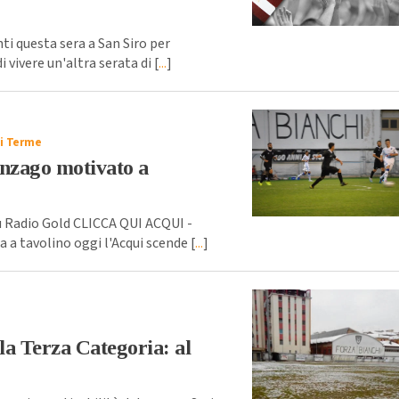
ti questa sera a San Siro per
 vivere un'altra serata di [
...
]
i Terme
linzago motivato a
su Radio Gold CLICCA QUI ACQUI -
 a tavolino oggi l'Acqui scende [
...
]
a
lla Terza Categoria: al