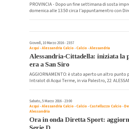
PROVINCIA - Dopo un fine settimana di sosta impre
domenica alle 13.50 circa l'appuntamentro con Dire
Giovedì, 10 Marzo 2016 - 23:57
Acqui
-
Alessandria Calcio
-
Calcio
-
Alessandria
Alessandria-Cittadella: iniziata la 
era a San Siro
AGGIORNAMENTO: è stato aperto un altro punto per
Intralot di Acqui Terme, in via Palestro, 22 ALESSA
Sabato, 5 Marzo 2016 - 23:00
Acqui
-
Alessandria Calcio
-
Calcio
-
Castellazzo Calcio
-
De
Alessandria
Ora in onda Diretta Sport: aggior
Serie D