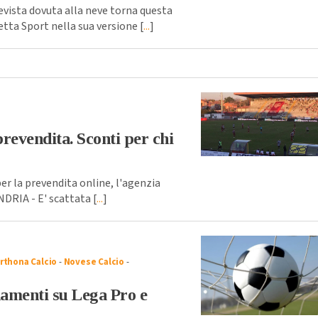
vista dovuta alla neve torna questa
tta Sport nella sua versione [
...
]
prevendita. Sconti per chi
 la prevendita online, l'agenzia
NDRIA - E' scattata [
...
]
rthona Calcio
-
Novese Calcio
-
namenti su Lega Pro e