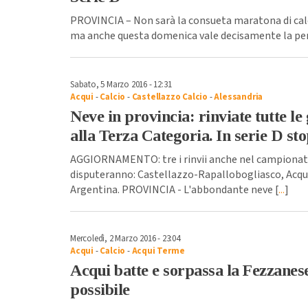
PROVINCIA – Non sarà la consueta maratona di calc
ma anche questa domenica vale decisamente la pen
Sabato, 5 Marzo 2016 - 12:31
Acqui
-
Calcio
-
Castellazzo Calcio
-
Alessandria
Neve in provincia: rinviate tutte le
alla Terza Categoria. In serie D st
AGGIORNAMENTO: tre i rinvii anche nel campionato 
disputeranno: Castellazzo-Rapallobogliasco, Acq
Argentina. PROVINCIA - L'abbondante neve [
...
]
Mercoledì, 2 Marzo 2016 - 23:04
Acqui
-
Calcio
-
Acqui Terme
Acqui batte e sorpassa la Fezzanese
possibile