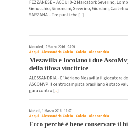
FEZZANESE – ACQUI 0-2 Marcatori: Severino, Lombard
Genocchio, Simoncini, Severino, Giordani, Castelno
SARZANA – Tre punti che [
...
]
Mercoledì, 2 Marzo 2016 - 04:09
Acqui
-
Alessandria Calcio
-
Calcio
-
Alessandria
Mezavilla e Iocolano i due AscoMv
della tifosa vincitrice
ALESSANDRIA - E' Adriano Mezavilla il giocatore de
ASCOMVP. Il centrocampista brasiliano è stato va
gara contro [
...
]
Martedì, 1 Marzo 2016 - 11:07
Acqui
-
Alessandria Calcio
-
Calcio
-
Alessandria
Ecco perché è bene conservare il bi