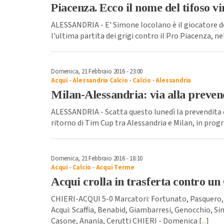
Piacenza. Ecco il nome del tifoso vi
ALESSANDRIA - E' Simone Iocolano è il giocatore d
l'ultima partita dei grigi contro il Pro Piacenza, 
Domenica, 21 Febbraio 2016 - 23:00
Acqui
-
Alessandria Calcio
-
Calcio
-
Alessandria
Milan-Alessandria: via alla preven
ALESSANDRIA - Scatta questo lunedì la prevendita de
ritorno di Tim Cup tra Alessandria e Milan, in prog
Domenica, 21 Febbraio 2016 - 18:10
Acqui
-
Calcio
-
Acqui Terme
Acqui crolla in trasferta contro un
CHIERI-ACQUI 5-0 Marcatori: Fortunato, Pasquero,
Acqui: Scaffia, Benabid, Giambarresi, Genocchio, Si
Casone, Anania, Cerutti CHIERI - Domenica [
...
]