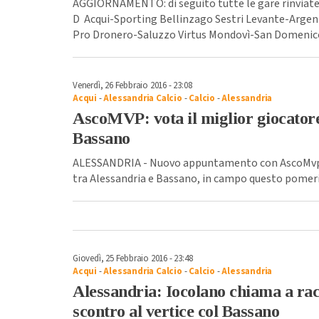
AGGIORNAMENTO: di seguito tutte le gare rinviate
D Acqui-Sporting Bellinzago Sestri Levante-Arge
Pro Dronero-Saluzzo Virtus Mondovì-San Domenico
Venerdì, 26 Febbraio 2016 - 23:08
Acqui
-
Alessandria Calcio
-
Calcio
-
Alessandria
AscoMVP: vota il miglior giocatore
Bassano
ALESSANDRIA - Nuovo appuntamento con AscoMvp, i
tra Alessandria e Bassano, in campo questo pomerig
Giovedì, 25 Febbraio 2016 - 23:48
Acqui
-
Alessandria Calcio
-
Calcio
-
Alessandria
Alessandria: Iocolano chiama a racco
scontro al vertice col Bassano