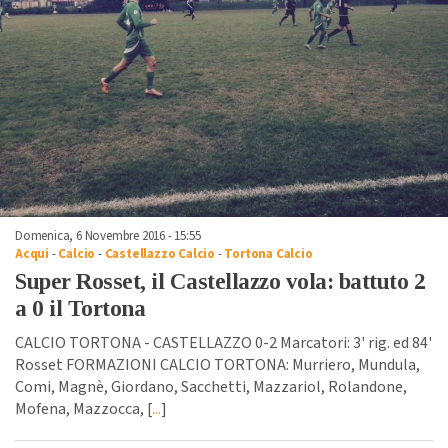
Domenica, 6 Novembre 2016 - 15:55
Acqui
-
Calcio
-
Castellazzo Calcio
-
Tortona Calcio
Super Rosset, il Castellazzo vola: battuto 2
a 0 il Tortona
CALCIO TORTONA - CASTELLAZZO 0-2 Marcatori: 3' rig. ed 84'
Rosset FORMAZIONI CALCIO TORTONA: Murriero, Mundula,
Comi, Magnè, Giordano, Sacchetti, Mazzariol, Rolandone,
Mofena, Mazzocca, [
...
]