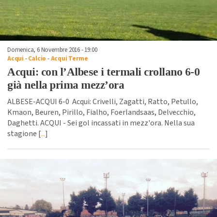
Domenica, 6 Novembre 2016 - 19:00
Acqui
-
Calcio
-
Acqui Terme
Acqui: con l’Albese i termali crollano 6-0
già nella prima mezz’ora
ALBESE-ACQUI 6-0 Acqui: Crivelli, Zagatti, Ratto, Petullo,
Kmaon, Beuren, Pirillo, Fialho, Foerlandsaas, Delvecchio,
Daghetti. ACQUI - Sei gol incassati in mezz'ora. Nella sua
stagione [
...
]