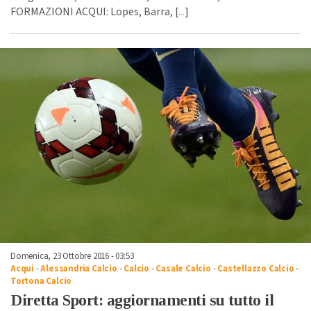
FORMAZIONI ACQUI: Lopes, Barra, [
...
]
Domenica, 23 Ottobre 2016 - 03:53
Acqui
-
Alessandria Calcio
-
Calcio
-
Casale Calcio
-
Castellazzo Calcio
-
Tortona Calcio
Diretta Sport: aggiornamenti su tutto il