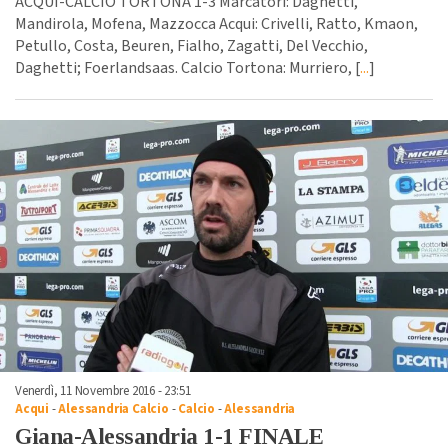
ACQUI-CALCIO TORTONA 1-3 Marcatori: Daghetti,
Mandirola, Mofena, Mazzocca Acqui: Crivelli, Ratto, Kmaon,
Petullo, Costa, Beuren, Fialho, Zagatti, Del Vecchio,
Daghetti; Foerlandsaas. Calcio Tortona: Murriero, [
...
]
Venerdì, 11 Novembre 2016 - 23:51
Acqui
-
Alessandria Calcio
-
Calcio
-
Alessandria
Giana-Alessandria 1-1 FINALE