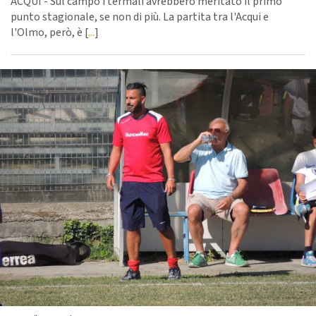
ACQUI - Sul campo i termali avrebbero meritato il primo
punto stagionale, se non di più. La partita tra l'Acqui e
l'Olmo, però, è [
...
]