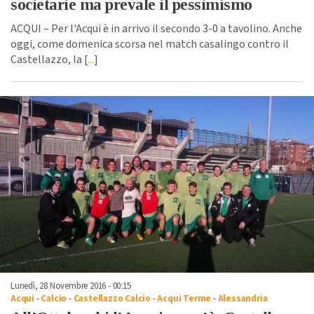
societarie ma prevale il pessimismo
ACQUI – Per l'Acqui è in arrivo il secondo 3-0 a tavolino. Anche
oggi, come domenica scorsa nel match casalingo contro il
Castellazzo, la [
...
]
Lunedì, 28 Novembre 2016 - 00:15
Acqui
-
Calcio
-
Castellazzo Calcio
-
Acqui Terme
-
Alessandria