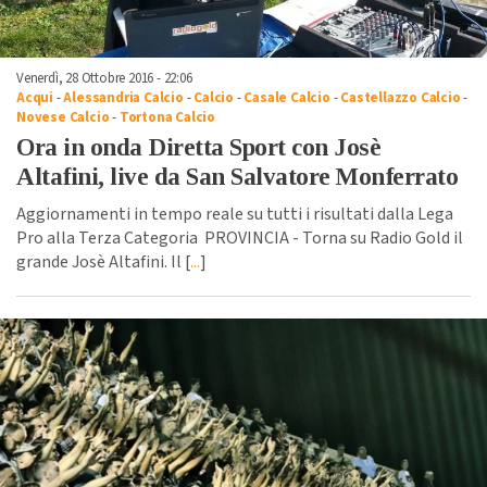
Venerdì, 28 Ottobre 2016 - 22:06
Acqui
-
Alessandria Calcio
-
Calcio
-
Casale Calcio
-
Castellazzo Calcio
-
Novese Calcio
-
Tortona Calcio
Ora in onda Diretta Sport con Josè
Altafini, live da San Salvatore Monferrato
Aggiornamenti in tempo reale su tutti i risultati dalla Lega
Pro alla Terza Categoria PROVINCIA - Torna su Radio Gold il
grande Josè Altafini. Il [
...
]