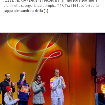
ALESSANDRIA - Detiene i record italiani dei 100 e 200 metri
piani nella categoria paralimpica T47. Tra i 16 tedofori della
tappa alessandrina della [
...
]