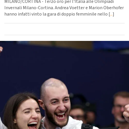
MILANO/CORTINA - Terzo oro per l'Italia alle Olimpiadi
Invernali Milano-Cortina. Andrea Voetter e Marion Oberhofer
hanno infatti vinto la gara di doppio femminile nello [
...
]