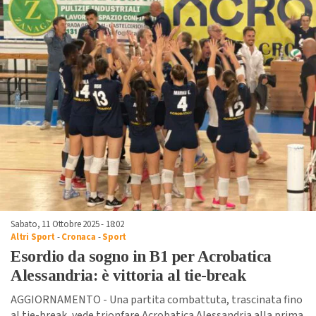
Sabato, 11 Ottobre 2025 - 18:02
Altri Sport
-
Cronaca
-
Sport
Esordio da sogno in B1 per Acrobatica
Alessandria: è vittoria al tie-break
AGGIORNAMENTO - Una partita combattuta, trascinata fino
al tie-break, vede trionfare Acrobatica Alessandria alla prima