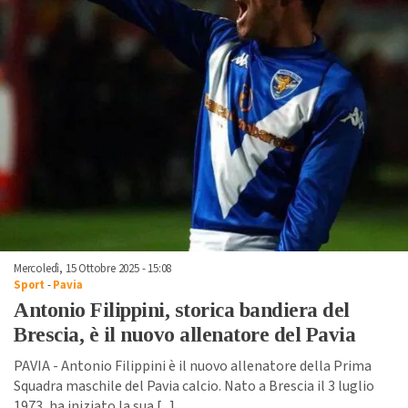
Mercoledì, 15 Ottobre 2025 - 15:08
Sport
-
Pavia
Antonio Filippini, storica bandiera del
Brescia, è il nuovo allenatore del Pavia
PAVIA - Antonio Filippini è il nuovo allenatore della Prima
Squadra maschile del Pavia calcio. Nato a Brescia il 3 luglio
1973, ha iniziato la sua [
...
]