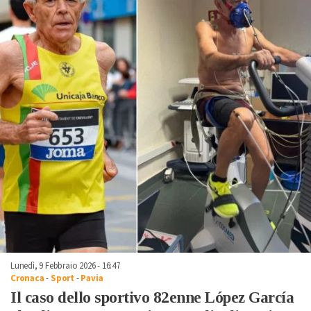
Lunedì, 9 Febbraio 2026 - 16:47
Cronaca
-
Sport
-
Pavia
Il caso dello sportivo 82enne López García