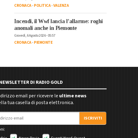
CRONACA
-
POLITICA
-
VALENZA
Incendi, il Wwf lancia l’allarme: roghi
anomali anche in Piemonte
Giovedì, 6 Agosto 2026 - 05:57
CRONACA
-
PIEMONTE
E NEWSLETTER DI RADIO GOLD
indirizzo email per ricevere le
ultime news
la tua casella di posta elettronica.
ISCRIVITI
ni: