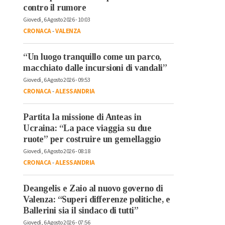
contro il rumore
Giovedì, 6 Agosto 2026 - 10:03
CRONACA
-
VALENZA
“Un luogo tranquillo come un parco,
macchiato dalle incursioni di vandali”
Giovedì, 6 Agosto 2026 - 09:53
CRONACA
-
ALESSANDRIA
Partita la missione di Anteas in
Ucraina: “La pace viaggia su due
ruote” per costruire un gemellaggio
Giovedì, 6 Agosto 2026 - 08:18
CRONACA
-
ALESSANDRIA
Deangelis e Zaio al nuovo governo di
Valenza: “Superi differenze politiche, e
Ballerini sia il sindaco di tutti”
Giovedì, 6 Agosto 2026 - 07:56