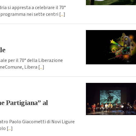
a si appresta a celebrare il 70°
l programma nei sette centri [
...
]
le
e per il 70° della Liberazione
eneComune, Libera [
...
]
e Partigiana” al
eatro Paolo Giacometti di Novi Ligure
lo [
...
]