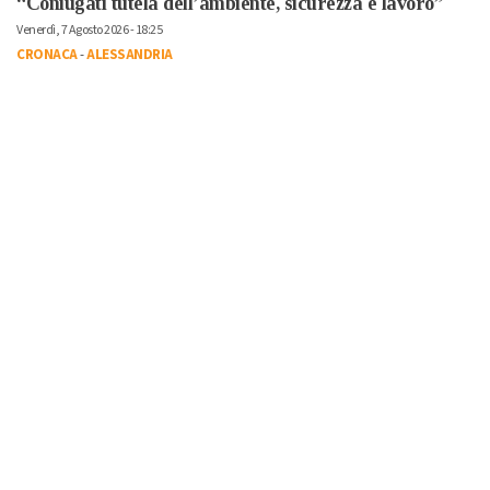
“Coniugati tutela dell’ambiente, sicurezza e lavoro”
Venerdì, 7 Agosto 2026 - 18:25
CRONACA
-
ALESSANDRIA