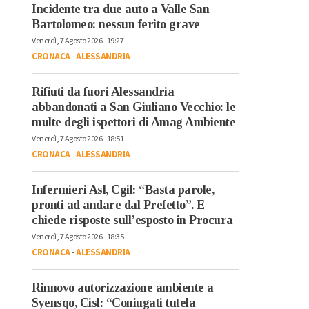
Incidente tra due auto a Valle San
Bartolomeo: nessun ferito grave
Venerdì, 7 Agosto 2026 - 19:27
CRONACA
-
ALESSANDRIA
Rifiuti da fuori Alessandria
abbandonati a San Giuliano Vecchio: le
multe degli ispettori di Amag Ambiente
Venerdì, 7 Agosto 2026 - 18:51
CRONACA
-
ALESSANDRIA
Infermieri Asl, Cgil: “Basta parole,
pronti ad andare dal Prefetto”. E
chiede risposte sull’esposto in Procura
Venerdì, 7 Agosto 2026 - 18:35
CRONACA
-
ALESSANDRIA
Rinnovo autorizzazione ambiente a
Syensqo, Cisl: “Coniugati tutela