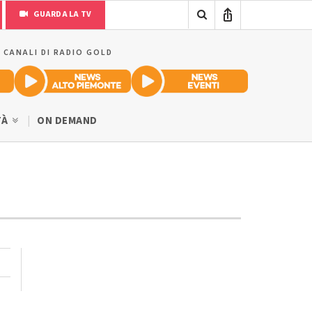
GUARDA LA TV
I CANALI DI RADIO GOLD
TÀ
ON DEMAND