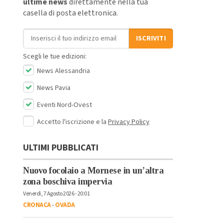
ultime news
direttamente nella tua
casella di posta elettronica.
Indirizzo email
ISCRIVITI
Scegli le tue edizioni:
News Alessandria
News Pavia
Eventi Nord-Ovest
Accetto l'iscrizione e la
Privacy Policy
ULTIMI PUBBLICATI
Nuovo focolaio a Mornese in un’altra
zona boschiva impervia
Venerdì, 7 Agosto 2026 - 20:01
CRONACA
-
OVADA