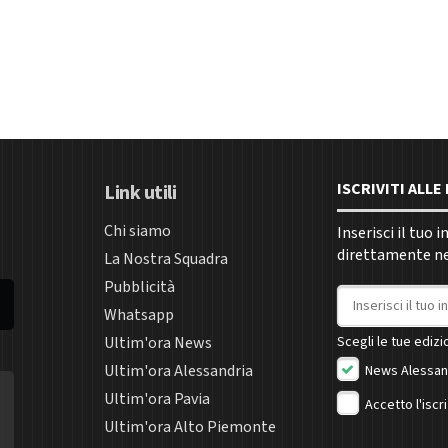
ISCRIVITI ALL
Link utili
Chi siamo
Inserisci il tuo 
direttamente nel
La Nostra Squadra
Pubblicità
Indirizzo email
Whatsapp
Ultim'ora News
Scegli le tue edizio
Ultim'ora Alessandria
News Alessan
Ultim'ora Pavia
Accetto l'iscr
Ultim'ora Alto Piemonte