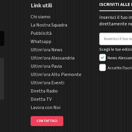
ISCRIVITI ALL
Link utili
Chi siamo
Inserisci il tuo 
direttamente nel
La Nostra Squadra
Pubblicità
Indirizzo email
Whatsapp
Ultim'ora News
Scegli le tue edizio
Ultim'ora Alessandria
News Alessan
Ultim'ora Pavia
Accetto l'iscr
Ultim'ora Alto Piemonte
Ultim'ora Eventi
Diretta Radio
Diretta TV
Lavora con Noi
CONTATTACI