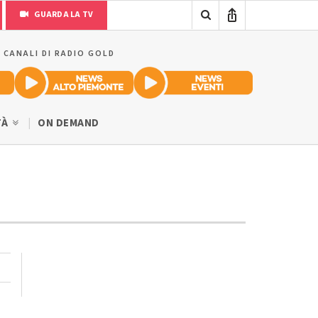
GUARDA LA TV
I CANALI DI RADIO GOLD
TÀ
ON DEMAND