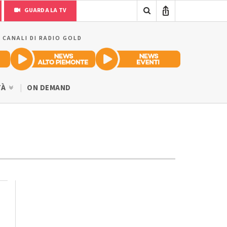
GUARDA LA TV
I CANALI DI RADIO GOLD
TÀ
ON DEMAND