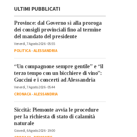
ULTIMI PUBBLICATI
Province: dal Governo sì alla proroga
dei consigli provinciali fino al termine
del mandato del presidente
Venerdì, 7 Agosto 2026 - 05:55
POLITICA
-
ALESSANDRIA
“Un compagnone sempre gentile” e “il
terzo tempo con un bicchiere di vino”:
Guccini e i concerti ad Alessandria
Venerdì, 7 Agosto 2026 - 05:44
CRONACA
-
ALESSANDRIA
Siccità: Piemonte avvia le procedure
per la richiesta di stato di calamità
naturale
Giovedì, 6 Agosto 2026 - 19:00