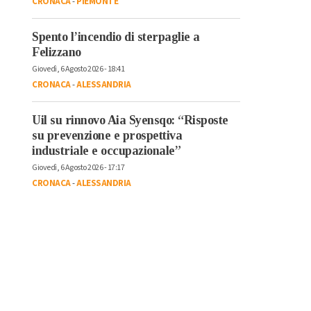
CRONACA
-
PIEMONTE
Spento l’incendio di sterpaglie a
Felizzano
Giovedì, 6 Agosto 2026 - 18:41
CRONACA
-
ALESSANDRIA
Uil su rinnovo Aia Syensqo: “Risposte
su prevenzione e prospettiva
industriale e occupazionale”
Giovedì, 6 Agosto 2026 - 17:17
CRONACA
-
ALESSANDRIA