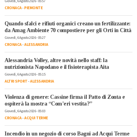
Giovedì, 6 Agosto 2026 - 05:57
CRONACA
-
PIEMONTE
Quando sfalci e rifiuti organici creano un fertilizzante:
da Amag Ambiente 70 compostiere per gli Orti in Città
Giovedì, 6 Agosto 2026 - 05:27
CRONACA
-
ALESSANDRIA
Alessandria Volley, altre novità nello staff: la
nutrizionista Napodano e il fisioterapista Aita
Giovedì, 6 Agosto 2026 - 05:15
ALTRI SPORT
-
ALESSANDRIA
Violenza di genere: Cassine firma il Patto di Zonta e
ospiterà la mostra “Com’eri vestita?”
Giovedì, 6 Agosto 2026 - 05:03
CRONACA
-
ACQUI TERME
Incendio in un negozio di corso Bagni ad Acqui Terme