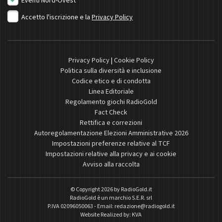
Eventi Nord-Ovest
Accetto l'iscrizione e la
Privacy Policy
Privacy Policy
|
Cookie Policy
Politica sulla diversità e inclusione
Codice etico e di condotta
Linea Editoriale
Regolamento giochi RadioGold
Fact Check
Rettifica e correzioni
Autoregolamentazione Elezioni Amministrative 2026
Impostazioni preferenze relative al TCF
Impostazioni relative alla privacy e ai cookie
Avviso alla raccolta
© Copyright 2026 by
RadioGold.it
RadioGold è un marchio S.E.R. srl
P.IVA 02096050063 - Email:
redazione@radiogold.it
Website Realized by:
KVA