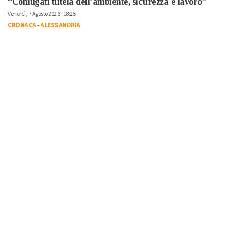
“Coniugati tutela dell’ambiente, sicurezza e lavoro”
Venerdì, 7 Agosto 2026 - 18:25
CRONACA
-
ALESSANDRIA