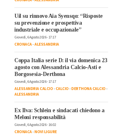
Uil su rinnovo Aia Syensqo: “Risposte
su prevenzione e prospettiva
industriale e occupazionale”
Giovedì, 6 Agosto 2026 - 17:17
CRONACA
-
ALESSANDRIA
Coppa Italia serie D: il via domenica 23
agosto con Alessandria Calcio-Asti e
Borgosesia-Derthona
Giovedì, 6 Agosto 2026 - 17:17
ALESSANDRIA CALCIO
-
CALCIO
-
DERTHONA CALCIO
-
ALESSANDRIA
Ex Ilva: Schlein e sindacati chiedono a
Meloni responsabilità
Giovedì, 6 Agosto 2026 - 16:02
CRONACA
-
NOVI LIGURE