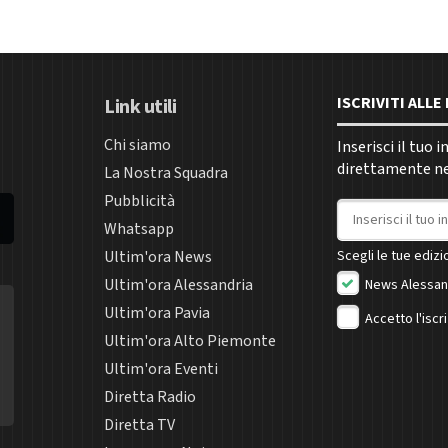
ISCRIVITI ALL
Link utili
Chi siamo
Inserisci il tuo 
direttamente nel
La Nostra Squadra
Pubblicità
Indirizzo email
Whatsapp
Ultim'ora News
Scegli le tue edizio
Ultim'ora Alessandria
News Alessan
Ultim'ora Pavia
Accetto l'iscr
Ultim'ora Alto Piemonte
Ultim'ora Eventi
Diretta Radio
Diretta TV