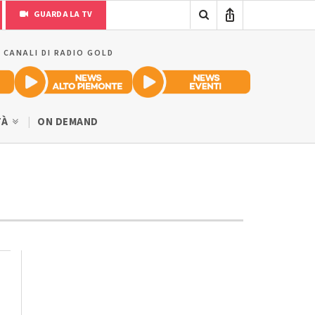
GUARDA LA TV
I CANALI DI RADIO GOLD
TÀ
ON DEMAND