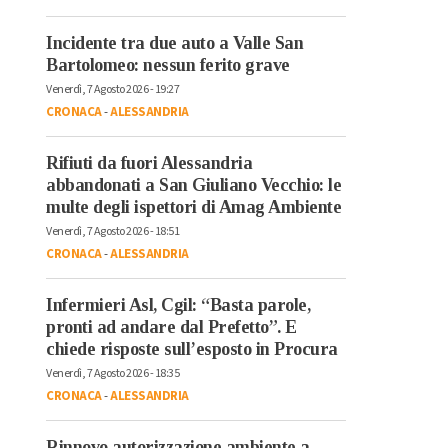
Incidente tra due auto a Valle San
Bartolomeo: nessun ferito grave
Venerdì, 7 Agosto 2026 - 19:27
CRONACA
-
ALESSANDRIA
Rifiuti da fuori Alessandria
abbandonati a San Giuliano Vecchio: le
multe degli ispettori di Amag Ambiente
Venerdì, 7 Agosto 2026 - 18:51
CRONACA
-
ALESSANDRIA
Infermieri Asl, Cgil: “Basta parole,
pronti ad andare dal Prefetto”. E
chiede risposte sull’esposto in Procura
Venerdì, 7 Agosto 2026 - 18:35
CRONACA
-
ALESSANDRIA
Rinnovo autorizzazione ambiente a