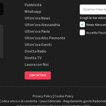
Pubblicità
Indirizzo email
Whatsapp
Ultim'ora News
Scegli le tue edizio
Ultim'ora Alessandria
News Alessan
Ultim'ora Pavia
Accetto l'iscr
Ultim'ora Alto Piemonte
Ultim'ora Eventi
Diretta Radio
Diretta TV
Lavora con Noi
CONTATTACI
Privacy Policy
|
Cookie Policy
Codice etico e di condotta
-
Linea Editoriale
-
Regolamento giochi RadioGol