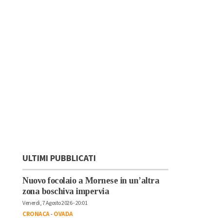
ULTIMI PUBBLICATI
Nuovo focolaio a Mornese in un’altra
zona boschiva impervia
Venerdì, 7 Agosto 2026 - 20:01
CRONACA
-
OVADA