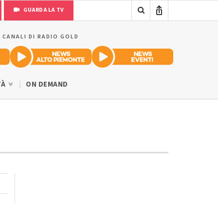
GUARDA LA TV
I CANALI DI RADIO GOLD
TÀ
ON DEMAND