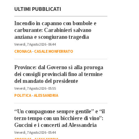
ULTIMI PUBBLICATI
Incendio in capanno con bombole e
carburante: Carabinieri salvano
anziana e scongiurano tragedia
Venerdì, 7 Agosto 2026 - 06:44
CRONACA
-
CASALE MONFERRATO
Province: dal Governo sì alla proroga
dei consigli provinciali fino al termine
del mandato del presidente
Venerdì, 7 Agosto 2026 - 05:55
POLITICA
-
ALESSANDRIA
“Un compagnone sempre gentile” e “il
terzo tempo con un bicchiere di vino”:
Guccini e i concerti ad Alessandria
Venerdì, 7 Agosto 2026 - 05:44