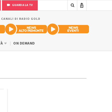
GUARDA LA TV
I CANALI DI RADIO GOLD
TÀ
ON DEMAND