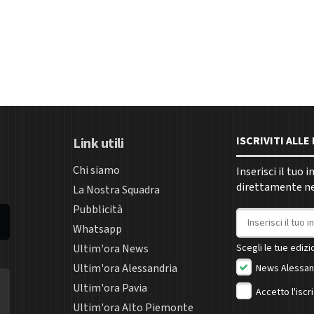
ISCRIVITI ALL
Link utili
Chi siamo
Inserisci il tuo 
direttamente nel
La Nostra Squadra
Pubblicità
Indirizzo email
Whatsapp
Ultim'ora News
Scegli le tue edizio
Ultim'ora Alessandria
News Alessan
Ultim'ora Pavia
Accetto l'iscr
Ultim'ora Alto Piemonte