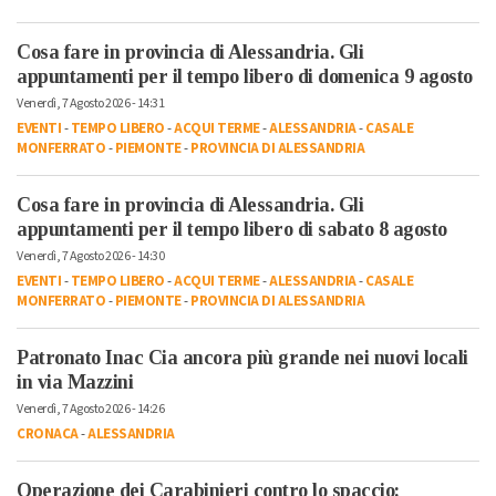
Cosa fare in provincia di Alessandria. Gli
appuntamenti per il tempo libero di domenica 9 agosto
Venerdì, 7 Agosto 2026 - 14:31
EVENTI
-
TEMPO LIBERO
-
ACQUI TERME
-
ALESSANDRIA
-
CASALE
MONFERRATO
-
PIEMONTE
-
PROVINCIA DI ALESSANDRIA
Cosa fare in provincia di Alessandria. Gli
appuntamenti per il tempo libero di sabato 8 agosto
Venerdì, 7 Agosto 2026 - 14:30
EVENTI
-
TEMPO LIBERO
-
ACQUI TERME
-
ALESSANDRIA
-
CASALE
MONFERRATO
-
PIEMONTE
-
PROVINCIA DI ALESSANDRIA
Patronato Inac Cia ancora più grande nei nuovi locali
in via Mazzini
Venerdì, 7 Agosto 2026 - 14:26
CRONACA
-
ALESSANDRIA
Operazione dei Carabinieri contro lo spaccio: