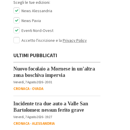
Scegli le tue edizioni:
News Alessandria
News Pavia
Eventi Nord-Ovest
Accetto l'iscrizione e la
Privacy Policy
ULTIMI PUBBLICATI
Nuovo focolaio a Mornese in un’altra
zona boschiva impervia
Venerdì, 7 Agosto 2026 - 20:01
CRONACA
-
OVADA
Incidente tra due auto a Valle San
Bartolomeo: nessun ferito grave
Venerdì, 7 Agosto 2026 - 19:27
CRONACA
-
ALESSANDRIA