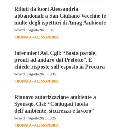
Rifiuti da fuori Alessandria
abbandonati a San Giuliano Vecchio: le
multe degli ispettori di Amag Ambiente
Venerdì, 7 Agosto 2026 - 18:51
CRONACA
-
ALESSANDRIA
Infermieri Asl, Cgil: “Basta parole,
pronti ad andare dal Prefetto”. E
chiede risposte sull’esposto in Procura
Venerdì, 7 Agosto 2026 - 18:35
CRONACA
-
ALESSANDRIA
Rinnovo autorizzazione ambiente a
Syensqo, Cisl: “Coniugati tutela
dell’ambiente, sicurezza e lavoro”
Venerdì, 7 Agosto 2026 - 18:25
CRONACA
-
ALESSANDRIA