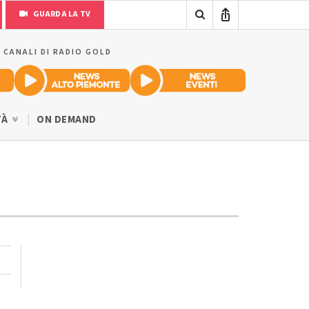
GUARDA LA TV
I CANALI DI RADIO GOLD
TÀ
ON DEMAND