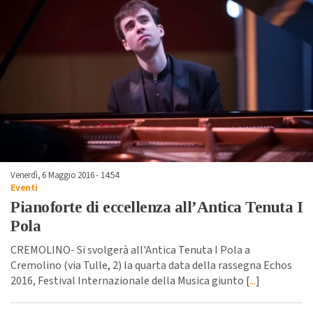
Venerdì, 6 Maggio 2016 - 14:54
Eventi
Pianoforte di eccellenza all’Antica Tenuta I
Pola
CREMOLINO- Si svolgerà all'Antica Tenuta I Pola a
Cremolino (via Tulle, 2) la quarta data della rassegna Echos
2016, Festival Internazionale della Musica giunto [
...
]