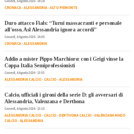
Giovedì, 6 Agosto 2026 - 14:18
CRONACA
-
ALESSANDRIA
-
ALTO PIEMONTE
Duro attacco Fials: “Turni massacranti e personale
all’osso, Asl Alessandria ignora accordi”
Giovedì, 6 Agosto 2026 - 14:05
CRONACA
-
ALESSANDRIA
Addio a mister Pippo Marchioro: con i Grigi vinse la
Coppa Italia Semiprofessionisti
Giovedì, 6 Agosto 2026 - 13:53
ALESSANDRIA CALCIO
-
CALCIO
-
ALESSANDRIA
Calcio, ufficiali i gironi della serie D: gli avversari di
Alessandria, Valenzana e Derthona
Giovedì, 6 Agosto 2026 - 13:10
ALESSANDRIA CALCIO
-
CALCIO
-
DERTHONA CALCIO
-
VALENZANA MADO
CALCIO
-
ALESSANDRIA